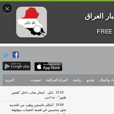
×
FREE 
اد وأعمال
فيديو
رياضة
المرأة العراقية
تصويت
المزيد
15:10
بابل.. انتحار شاب داخل "قفص
طيور"
-
هذا اليوم
15:09
أحكام بالسجن وطرد من الخدمة
بحق منتسبين في قضية اغتصاب موقوفة