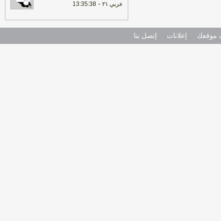
-
عربي ٢١
13:35:38
موقعك
إعلانات
إتصل بنا