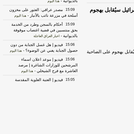
بالديوانية
-
هذا اليوم
ائيل سيُقابل بهجوم
15:09
مصدر عراقي: العثور على مخزون
أسلحة في مزرعة نائب بالأنبار
-
هذا اليوم
15:09
أحكام بالسجن وطرد من الخدمة
بحق منتسبين في قضية اغتصاب موقوفة
بالديوانية
-
اخبار العراق العاجلة
15:06
فيديو | هل غسل الجنابة من دون
حصول الجنابة يغني عن الوضوء؟
-
هذا اليوم
ُقابل بهجوم على الضاحية
15:06
فيديو | موعد اعلان اسماء
المرشحين للوزارات الشاغرة | مرصد
العاشرة مع فرح الشيخلي
-
هذا اليوم
15:05
فيديو | العتبة العلوية المقدسة
ترفع راية الحزن | الموجز الخبري مع فرح
الشيخلي
-
هذا اليوم
15:05
مسرور بارزاني: لا وجود لأمريكيين
في قاعدة حرير ولا علاقة للإقليم بإسرائيل
-
السومرية الشبكة الفضائية العراقية
15:05
مسرور بارزاني: لا وجود لأمريكيين
في قاعدة حرير ولا علاقة للإقليم بإسرائيل
-
السومرية الفضائية العراقية