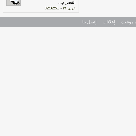
القصر م
...
-
عربي ٢١
02:32:51
موقعك
إعلانات
إتصل بنا