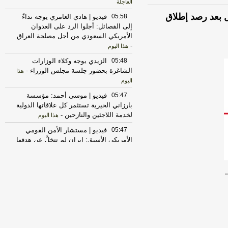
العاجلة
 بعد رصد إطلاق
05:58
فيديو | هادي العامري يوجه نداءً
إلى الفصائل: أجلوا الرد على العدوان
الأمريكي السعودي من أجل مصلحة العراق
-
هذا اليوم
05:48
الزيدي يوجه وكلاء الوزارات
الشاغرة بحضور جلسة مجلس الوزراء
-
هذا
اليوم
05:47
فيديو | موسى أحمد: مؤسسة
بارزاني الخيرية تستثمر كل علاقاتها الدولية
لخدمة اللاجئين والنازحين
-
هذا اليوم
05:47
فيديو | مستشار الأمن القومي
الأمريكي الأسبق: إيران لم تتخلَّ عن هدفها
النووي
-
هذا اليوم
05:47
الزيدي يوجه وكلاء الوزارات
الشاغرة بحضور جلسة مجلس الوزراء
-
اخبار العراق العاجلة
05:41
فيديو | نافذة أوروبا - الجزء الثاني
| أوروبا بين أمن هرمز والتضليل الروسي
وهواجس إسبانيا
-
هذا اليوم