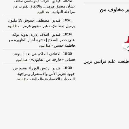
18:42
فيديو | حراك دبلوماسي مكثف
بشأن مضيق هرمز... والاتفاق يقترب من
 يثير مخاوف من
مراحله النهائية
-
هذا اليوم
18:41
فيديو | مصطفى حنتوش 35 مليون
برميل نفط مرّت عبر مضيق هرمز
-
هذا اليوم
18:34
فيديو | ائتلاف إدارة الدولة يؤكد
على حصر السلاح | نشرة أخبار الظهيرة مع
فاطمة حسين
-
هذا اليوم
18:30
الائتلاف الحاكم في بغداد يتوعد
فصائل «خارجة عن القانون»
-
هذا اليوم
ي اطلعت عليه فرانس برس
18:30
فيديو | رئيس الوزراء يستعرض
جهود تعزيز الأمن والاستقرار ومواجهة
التحديات الاقتصادية والمالية
-
هذا اليوم
18:29
فيديو | زهراء العزاوي... حين
تتحول الألوان إلى لغة للمشاعر
-
هذا اليوم
18:29
الائتلاف الحاكم في بغداد يتوعد
فصائل «خارجة عن القانون»
-
اخبار العراق
العاجلة
18:26
(واع) تعيد نشر نص قانون مكافحة
الإرهاب الذي سيطبق على أي سلوك مسلح