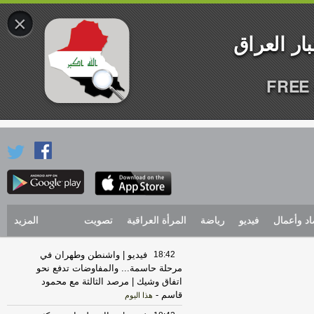
×
FREE 
اد وأعمال
فيديو
رياضة
المرأة العراقية
تصويت
المزيد
18:42
فيديو | واشنطن وطهران في
مرحلة حاسمة... والمفاوضات تدفع نحو
اتفاق وشيك | مرصد الثالثة مع محمود
قاسم
-
هذا اليوم