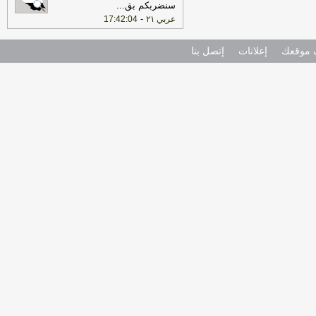
سنضربكم بق
...
-
عربي ٢١
17:42:04
موقعك
إعلانات
إتصل بنا