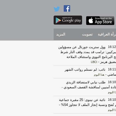
رأة العراقية
تصويت
المزيد
16:12
وول ستريت جورنال عن مسؤولين
يركيين: ترامب قد يمدد وقف النار شرط
ح البرنامج النووي واستئناف الملاحة
ضيق هرمز
-
LBCI
16:11
نائب: لم نستلم رواتب الشهر
ماضي
-
هذا اليوم
16:10
طلب نيابي لاستضافة الزيدي
ادة أمنيين لمناقشة القصف السعودي
-
 اليوم
16:10
نائبة عن نينوى: 25 مقبرة جماعية
 تُفتح ونسبة إنجاز الملف لا تتجاوز 54%
-
 اليوم