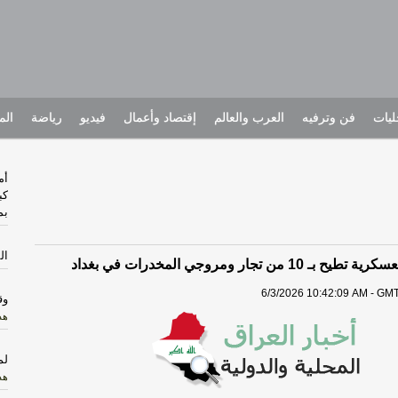
يات
فن وترفيه
العرب والعالم
إقتصاد وأعمال
فيديو
رياضة
الم
أم
كب
بم
ال
1 من تجار ومروجي المخدرات في بغداد
6/3/2026 10:42:09 AM - GMT
وق
هذا
لم
هذا