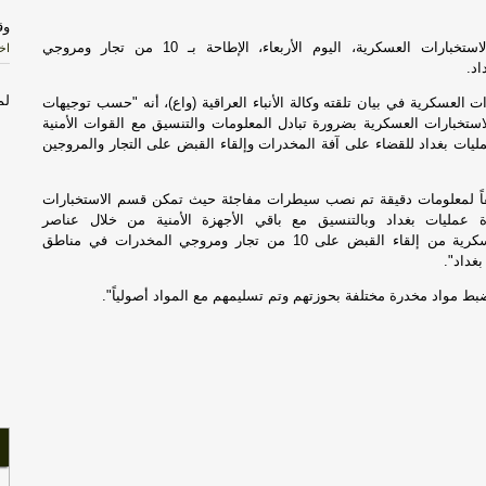
وق
أعلنت مديرية الاستخبارات العسكرية، اليوم الأربعاء، الإطاحة بـ 10 من تجار ومروجي
اخب
د.
لم
ت العسكرية في بيان تلقته وكالة الأنباء العراقية (واع)، أنه "حسب توجيهات
استخبارات العسكرية بضرورة تبادل المعلومات والتنسيق مع القوات الأمنية
اخب
ليات بغداد للقضاء على آفة المخدرات وإلقاء القبض على التجار والمروجين
الس
اً لمعلومات دقيقة تم نصب سيطرات مفاجئة حيث تمكن قسم الاستخبارات
ة عمليات بغداد وبالتنسيق مع باقي الأجهزة الأمنية من خلال عناصر
اج
الاستخبارات العسكرية من إلقاء القبض على 10 من تجار ومروجي المخدرات في مناطق
خط
غداد".
ضبط مواد مخدرة مختلفة بحوزتهم وتم تسليمهم مع المواد أصولياً".
ال
وا
ال
وا
الي