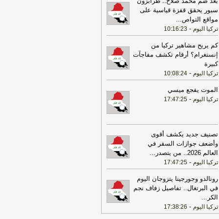
بعد ضم محمد صلاح.. طرابزون
كرة.. هذه أبرز عوامل الخطر
-
هذا اليوم
سبور يحقق قفزة قياسية على
مواقع التواص
...
15:52
وفد عراقي "فني" يطرق أبواب
-
تركيا اليوم
10:16:23
ران بملفات الطاقة والغاز وعبور ناقلات
نفط
-
هذا اليوم
كم يربح مشاهير تركيا من
إنستغرام؟ أرقام تكشف مفاجآت
15:51
فيديو | جن النجف المركزي يقدم
كبيرة
امج لإعادة تأهيل المحكومين
-
هذا اليوم
-
تركيا اليوم
10:08:24
15:51
وفد عراقي "فني" يطرق أبواب
ران بملفات الطاقة والغاز وعبور ناقلات
الموت يفجع ميسي
نفط
-
اخبار العراق العاجلة
-
تركيا اليوم
17:47:25
15:48
فيديو | حماس مستعدة للاتفاق
سرائيل تسمح بإعمار شرق رفح
-
هذا اليوم
تصنيف جديد يكشف أقوى
15:47
بعد استهداف الحشد.. الصادقون
وأضعف جوازات السفر في
الب الحكومة بالتحرك دولياً ومحاسبة
العالم 2026.. من يتصدر
...
معتدين
-
السومرية الشبكة الفضائية العراقية
-
تركيا اليوم
17:47:25
15:43
أسعار النفط تسجل خسارة متتالية
رونالدو وجورجينا يتزوجان اليوم
للأسبوع الثاني.. وبرنت يتداول دون 84
لاراً
-
في البرتغال.. تفاصيل زفاف نجم
هذا اليوم
الكر
...
15:43
نجم القصاب يعتذر للمشاور
-
تركيا اليوم
17:38:26
قانوني حسين يوسف التميمي ويؤكد صحة