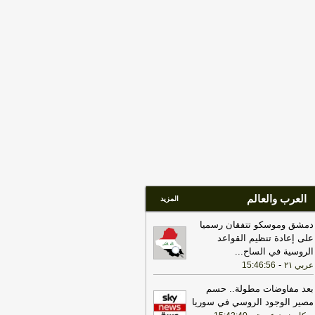
قفه
-
هذا اليوم
15:43
نجم القصاب يعتذر للمشاور
قانوني حسين يوسف التميمي ويؤكد صحة
قفه
-
اخبار العراق العاجلة
العرب والعالم
المزيد
دمشق وموسكو تتفقان رسميا
على إعادة تنظيم القواعد
الروسية في الساح
...
-
عربي ٢١
15:46:56
بعد مفاوضات مطولة.. حسم
مصير الوجود الروسي في سوريا