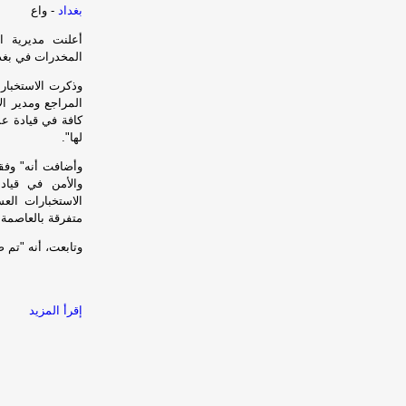
بغداد
- واع
المخدرات في بغدا
وذكرت الاستخبارا
المراجع ومدير ال
كافة في قيادة عم
لها".
وأضافت أنه" وفق
والأمن في قياد
متفرقة بالعاصمة ب
وتابعت، أنه "تم 
إقرأ المزيد