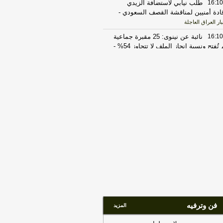
16:10
طلب نيابي لاستضافة الزيدي
ادة أمنيين لمناقشة القصف السعودي
-
ار العراق العاجلة
16:10
نائبة عن نينوى: 25 مقبرة جماعية
 تُفتح ونسبة إنجاز الملف لا تتجاوز 54%
-
ار العراق العاجلة
16:07
فيديو | التجارة الحدودية تغذّي
وق الموازية#shorts
-
هذا اليوم
16:06
استعداداً لذكرى وفاة النبي..
تماع أمني موسع في النجف لمناقشة
ة الزيارة
-
السومرية الشبكة الفضائية العراقية
16:03
فيحان: إقرار قانون الحشد
شعبي استحقاق لتضحيات الشهداء
لجرحى وبطولات رجاله
-
هذا اليوم
16:02
فيحان: إقرار قانون الحشد
شعبي استحقاق لتضحيات الشهداء
لجرحى وبطولات رجاله
-
اخبار العراق العاجلة
15:59
فيديو | ارض النرجس شقلاوة
-
هذا
فن وترفيه
المزيد
وم
15:52
أمراض القلب تتزايد في سن