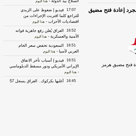
السلاح بيد الدولة
-
هذا اليوم
جرد إعادة فتح مضيق
17:07
فيديو | ضغوط على الزيدي
للتراجع كلما اقتربت الإجراءات من
اقتصاديات الأحزاب
-
هذا اليوم
16:52
العراق يُعلن رفع جاهزية قواته
الأمنية والعسكرية
-
هذا اليوم
16:51
السعودية تخفض سعر الخام
العربي لآسيا
-
هذا اليوم
16:51
فيديو | أسباب تأخر الاتفاق
دة فتح مضيق هرمز
الإيراني الأمريكي ودور مسقط الدبلوماسي
-
هذا اليوم
16:45
أغلبها بكركوك.. العراق يسجل 57
هزة أرضية في تموز
-
هذا اليوم
16:45
الزيدي يوجه برفع الجاهزية الأمنية
والاستعداد القتالي في العراق
-
هذا اليوم
16:44
‏مصادر أمنية عراقية: الفصائل
المسلحة أعادت انتشارها الميداني وسط
مخاوف من تصعيد أمني
-
هذا اليوم
16:44
الزيدي يوجه برفع الجاهزية الأمنية