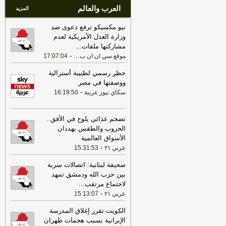
العرب والعالم
المزيد
نيو مكسيكو ترفع دعوى ضد
وزارة العدل الأمريكية لعدم
مشاركتها ملفات
...
-
...
موقع سي ان ان ب
17:07:04
حظر رسمي لطبيبة أسترالية
ووصفتها في مصر
-
سكاي نيوز عربية
16:19:50
تضخم غذائي يلوح في الأفق..
الحروب والطقس يهددان
الأسواق العالمية
-
عربي ٢١
15:31:53
صحيفة لبنانية: اتصالات سرية
بين حزب الله ودمشق تمهد
لاجتماع مرتقب
...
-
عربي ٢١
15:13:07
الكويت تقرر إغلاق المدرسة
الإيرانية بسبب هجمات طهران