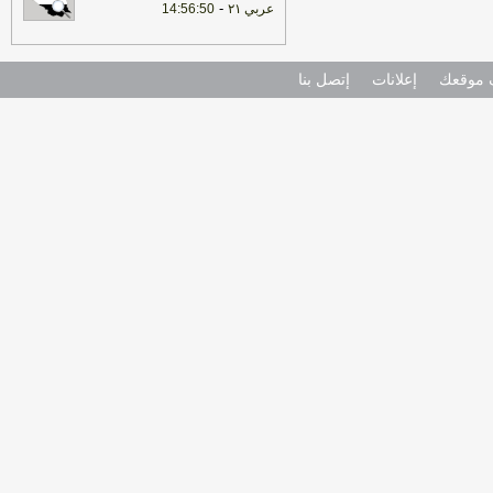
-
عربي ٢١
14:56:50
موقعك
إعلانات
إتصل بنا