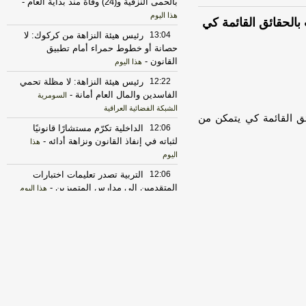
بالحمى النزفية و(24) وفاة منذ بداية العام
-
هذا اليوم
الحقائق القائمة كي
13:04
رئيس هيئة النزاهة من كركوك: لا
حصانة أو خطوط حمراء أمام تطبيق
القانون
-
هذا اليوم
12:22
رئيس هيئة النزاهة: لا مظلة تحمي
الفاسدين والمال العام أمانة
-
السومرية
الشبكة الفضائية العراقية
ق القائمة كي يتمكن من
12:06
الداخلية تكرّم مستشارًا قانونيًا
لثباته في إنفاذ القانون ونزاهة أدائه
-
هذا
اليوم
12:06
التربية تصدر تعليمات اختبارات
المتقدمين إلى مدارس المتميزين
-
هذا اليوم
12:05
التربية تنشر جدول الامتحانات
المهنية العامة /الدور الثاني
-
هذا اليوم
12:02
فيديو | ثقافة الإنجاز الهادئ
-
هذا
اليوم
12:01
نيجيرفان بارزاني: العراق يجب أن
يبقى عامل استقرار ويرفض أن يكون ساحة
لتهديد الجوار
-
اخبار العراق العاجلة