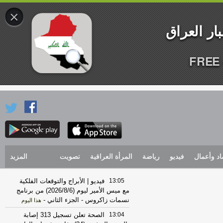
×
FREE 
اد وأعمال
فيديو
رياضة
المرأة العراقية
تصويت
المزيد
13:05
فيديو | الأبراج والتوقعات الفلكية
مع ميس الأمير ليوم (2026/8/6) من برنامج
نسمات زاكروس - الجزء الثاني
-
هذا اليوم
13:04
الصحة تعلن تسجيل 313 إصابة