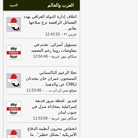
العرب والعالم
المزيد
ائتلاف إدارة الدولة العراقي يهدد
الفصائل الرافضة نزع سلاحها
بقانو
...
-
عربي ٢١
12:42:52
مسؤول أميركي: تقدم في
مفاوضات روما رغم التصعيد
-
سكاي نيوز عربية
12:04:48
نجلا الزعيم الباكستاني
المسجون عمران خان يتحدثان
لـCNN عن والدهما
...
-
...
موقع سي ان ان ب
11:53:08
فيديو.. لحظة مرور قذيفة
إسرائيلية بمحاذاة منزل في
جنوب لبنان
-
سكاي نيوز عربية
11:53:06
انخفاض مخزون أنظمة الدفاع
الأمريكية "بشكل خطير".. ما