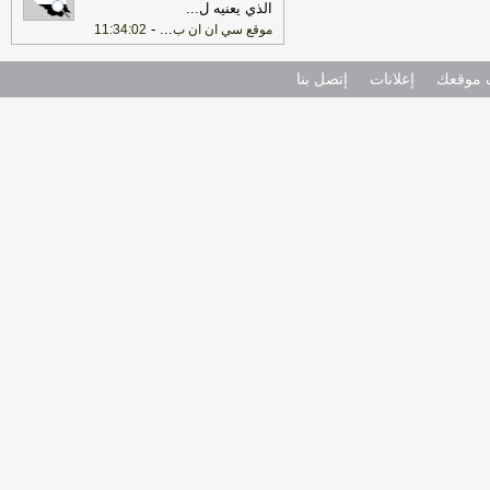
الذي يعنيه ل
...
-
...
موقع سي ان ان ب
11:34:02
موقعك
إعلانات
إتصل بنا