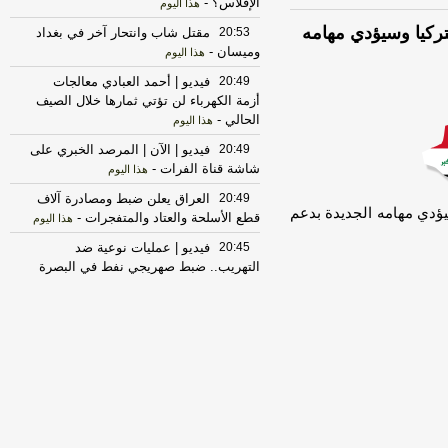
الإفلاس؟
-
هذا اليوم
ركيا وسيؤدي مهامه
20:53
مقتل شاب وانتحار آخر في بغداد
وميسان
-
هذا اليوم
20:49
فيديو | أحمد العبادي معالجات
أزمة الكهرباء لن تؤتي ثمارها خلال الصيف
الحالي
-
هذا اليوم
20:49
فيديو | الآن | المرصد الخبري على
شاشة قناة الفرات
-
هذا اليوم
20:49
العراق يعلن ضبط ومصادرة آلاف
ؤدي مهامه الجديدة بدعم
قطع الأسلحة والعتاد والمتفجرات
-
هذا اليوم
20:45
فيديو | عمليات نوعية ضد
التهريب.. ضبط صهريجي نفط في البصرة
وذي قار.. نشرة الرابعة مساءً
-
هذا اليوم
20:41
فيديو | من المسرح بدأت
الحكايات... أثير كشكول يتحدث عن تجربة
مسرحية لا تزال عالقة في ذاكرته
-
هذا اليوم
20:40
فيديو | استجابة لنداء
العامري.. فصـ ـائل المـ ـقاومة العراقية
تقرر تأجيل ردها على الاعتداء الأمريكي-
السعودي
-
هذا اليوم