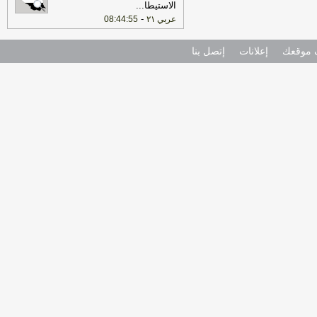
الاستيطا
...
-
عربي ٢١
08:44:55
موقعك
إعلانات
إتصل بنا