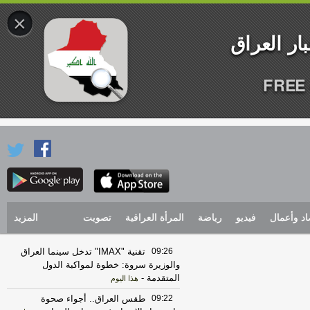
×
FREE 
اد وأعمال
فيديو
رياضة
المرأة العراقية
تصويت
المزيد
09:26
تقنية "IMAX" تدخل سينما العراق
والوزيرة سروة: خطوة لمواكبة الدول
المتقدمة
-
هذا اليوم
09:22
طقس العراق.. أجواء صحوة