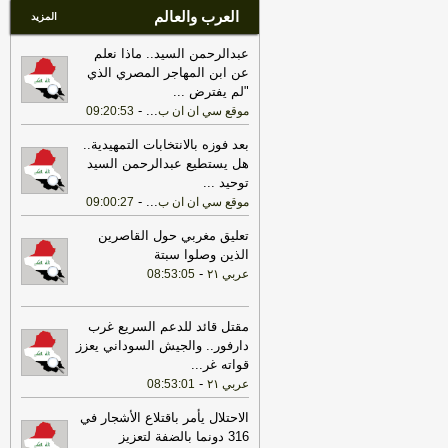
العرب والعالم
المزيد
عبدالرحمن السيد.. ماذا نعلم
عن ابن المهاجر المصري الذي
"لم يفترض
...
-
...
موقع سي ان ان ب
09:20:53
بعد فوزه بالانتخابات التمهيدية..
هل يستطيع عبدالرحمن السيد
توحيد
...
-
...
موقع سي ان ان ب
09:00:27
تعليق مغربي حول القاصرين
الذين وصلوا سبتة
-
عربي ٢١
08:53:05
مقتل قائد للدعم السريع غرب
دارفور.. والجيش السوداني يعزز
قواته غر
...
-
عربي ٢١
08:53:01
الاحتلال يأمر باقتلاع الأشجار في
316 دونما بالضفة لتعزيز