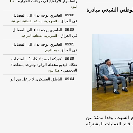
واستمرار الارتفاع في درجات الحرارة
-
هذا
اليوم
لوطني الشيعي مبادرة
09:08
العامري يوجه نداء الى الفصائل
في العراق
-
السومرية الشبكة الفضائية العراقية
09:08
العامري يوجه نداء الى الفصائل
في العراق
-
السومرية الفضائية العراقية
09:05
العامري يوجه نداء الى الفصائل
في العراق
-
هذا اليوم
09:05
"فبركة لحصد لايكات".. المنتجات
تفكك فيديو محطة الوقود وتتوعد بمقاضاة
الحجيمي
-
هذا اليوم
09:04
الناطق العسكري لا يزعل من أبو
فدك.. اللواء النعمان: مهلة الفصائل تشبه
كلام ترامب
-
هذا اليوم
09:04
العامري يوجه نداء الى الفصائل
في العراق
-
اخبار العراق العاجلة
09:04
"فبركة لحصد لايكات".. المنتجات
م السبت، وفدا ممثلا عن
تفكك فيديو محطة الوقود وتتوعد بمقاضاة
 قائد العمليات المشتركة
الحجيمي
-
اخبار العراق العاجلة