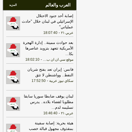
العرب والعالم
المزيد
إصابة أحد جنود الاحتلال
الإسرائيلي في لبنان خلال "حادث
عملياتي"
-
عربي ٢١
18:07:40
بعد حوادث مميتة.. إدارة الهجرة
الأمريكية تتعهد بتزويد عناصرها
بكا
...
-
...
موقع سي ان ان ب
18:02:10
فانس: إيران تعد بفتح شريان
النفط.. وواشنطن لا تثق
-
سكاي نيوز عربية
17:52:50
لبنان يوقف ضابطا سوريا سابقا
مطلوبا لقضاء بلاده.. يدرس
تسليمه لدم
...
-
عربي ٢١
16:46:40
هيئة بحرية: إصابة سفينة
بمقذوف مجهول قبالة خصب