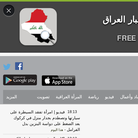
×
FREE 
اد وأعمال
فيديو
رياضة
المرأة العراقية
تصويت
المزيد
18:13
فيديو | امرأة تفقد السيطرة على
سيارتها وتصطدم بجدار منزل في كركوك
بعد الضغط على دواسة البنزين بدل
الفرامل
-
هذا اليوم