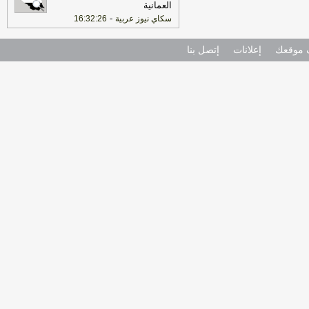
العمانية
-
سكاي نيوز عربية
16:32:26
موقعك
إعلانات
إتصل بنا