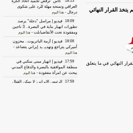
18:13
"كاس" ترفض تجميد اتحاد الكرة
العراقي وتمنحه مهلة للرد على شكوى
تخذ القرار النهائي
درجال
-
هذا اليوم
18:09
فيديو | مراسل "دجلة" يرصد
تطورات انهيار بناية في البصرة.. 3 ناجين
ومفقودة تحت الأنقاضباىلت
-
هذا اليوم
18:08
فيديو | أزمة الباتريوت.. مخزون
أميركي يتراجع وتهديـ ـد إيراني يتصاعد
-
هذا اليوم
17:59
فيديو | انهيار مبنى سكني في
رار النهائي في ما يتعلق
منطقة الموافقية بالبصرة والدفاع المدني
يبحث عن امرأة مفقودة
-
هذا اليوم
17:59
الرئيس الإيراني: لا يمكن القتال
إلى الأبد ففي نهاية المطاف لا بد من إنهاء
الحرب عند نقطة ما
-
هذا اليوم
17:59
فيديو | عاجل | فانس لفوكس
نيوز: الإيرانيون يعانون ويريدون إنهاء هذا
الأمر
-
هذا اليوم
17:53
وسائل إعلام نقلا عن الرئيس
الإيراني: الوقت الراهن هو الأنسب للتوصل