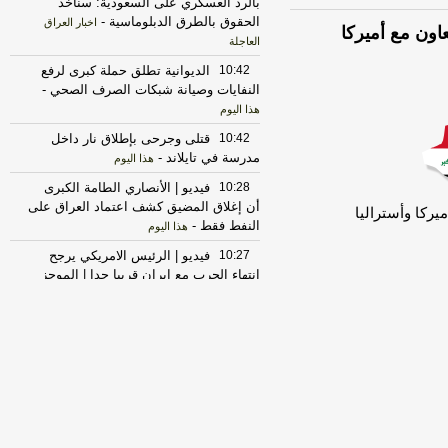
بالرد العسكري على السعودية: سنأخذ
الحقوق بالطرق الدبلوماسية
-
اخبار العراق
عاون مع أميركا
العاجلة
10:42
الديوانية تطلق حملة كبرى لرفع
النفايات وصيانة شبكات الصرف الصحي
-
هذا اليوم
10:42
قتلى وجرحى بإطلاق نار داخل
مدرسة في تايلاند
-
هذا اليوم
10:28
فيديو | الأنصاري الطامة الكبرى
أن إغلاق المضيق كشف اعتماد العراق على
يركا وأستراليا
النفط فقط
-
هذا اليوم
10:27
فيديو | الرئيس الامريكي يرجح
انتهاء الحرب مع ايران قريبا جدا | الموجز
الخبري مع احمد عباس
-
هذا اليوم
10:27
فيديو | عباس غدير: استكمال
الكابينة الوزارية من أبرز الملفات المتوقعة
في الاجتماع
-
هذا اليوم
10:20
فيديو | هادي العامري يدعو فصـ
ـائل المقاومة العراقية إلى تأجيل الرد على
الاعتداء السعودي الأميركي
-
هذا اليوم