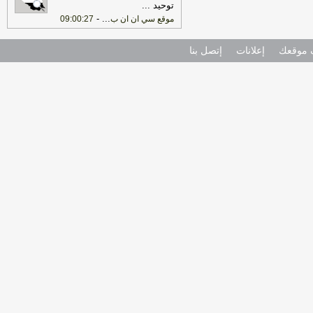
توحيد
...
-
...
موقع سي ان ان ب
09:00:27
موقعك
إعلانات
إتصل بنا