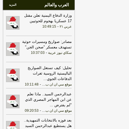
العرب والعالم
المزيد
وزارة الدفاع اليمنية تعلن مقتل
17 عسكريا بهجوم للحوثيين
-
عربي ٢١
10:49:15
مصادر: صواريخ ومسيرات حوثية
تستهدف معسكر "صحن الجن"
-
سكاي نيوز عربية
10:37:03
تحليل: كيف تستغل الصواريخ
الباليستية الروسية ثغرات
الدفاعات الجوي
...
-
...
موقع سي ان ان ب
10:11:48
عبدالرحمن السيد.. ماذا نعلم
عن ابن المهاجر المصري الذي
"لم يفترض
...
-
...
موقع سي ان ان ب
09:20:53
بعد فوزه بالانتخابات التمهيدية..
هل يستطيع عبدالرحمن السيد