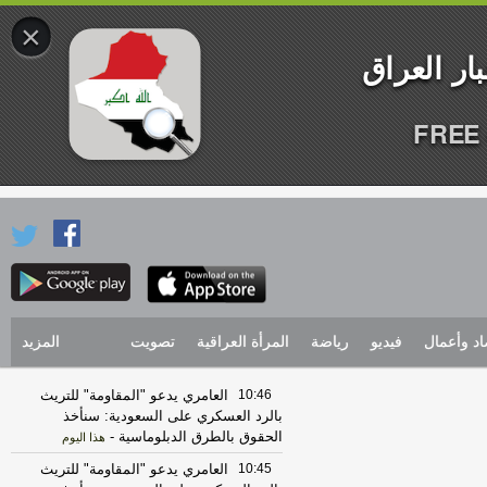
×
FREE 
اد وأعمال
فيديو
رياضة
المرأة العراقية
تصويت
المزيد
10:46
العامري يدعو "المقاومة" للتريث
بالرد العسكري على السعودية: سنأخذ
الحقوق بالطرق الدبلوماسية
-
هذا اليوم
10:45
العامري يدعو "المقاومة" للتريث