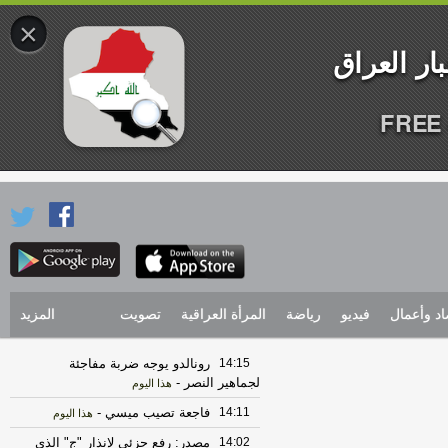
×
FREE 
اد وأعمال
فيديو
رياضة
المرأة العراقية
تصويت
المزيد
14:15
رونالدو يوجه ضربة مفاجئة
لجماهير النصر
-
هذا اليوم
14:11
فاجعة تصيب ميسي
-
هذا اليوم
14:02
مصدر: رفع جزئي لإنذار "ج" الذي