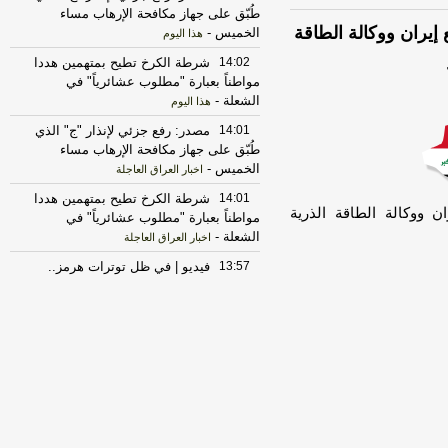
طُبّق على جهاز مكافحة الإرهاب مساء
إيران ووكالة الطاقة
الخميس
-
هذا اليوم
14:02
شرطة الكرخ تطيح بمتهمين هددا
مواطناً بعبارة "مطلوب عشائرياً" في
الشعلة
-
هذا اليوم
14:01
مصدر: رفع جزئي لإنذار "ج" الذي
طُبّق على جهاز مكافحة الإرهاب مساء
الخميس
-
اخبار العراق العاجلة
14:01
شرطة الكرخ تطيح بمتهمين هددا
ن ووكالة الطاقة الذرية
مواطناً بعبارة "مطلوب عشائرياً" في
الشعلة
-
اخبار العراق العاجلة
13:57
فيديو | في ظل توترات هرمز..
إقليم كوردستان يعزز مساعي تنويع
اقتصاده
-
هذا اليوم
13:57
إحصاءات رسمية: تراجع حاد بإنتاج
الخضراوات في العراق خلال 2025
-
هذا اليوم
13:56
فيديو | رئيس الوزراء يتسلم دعوة
سعودية رسمية لزيارة العاصمة الرياض
-
هذا اليوم