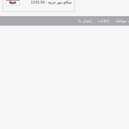
-
سكاي نيوز عربية
13:51:56
موقعك
إعلانات
إتصل بنا