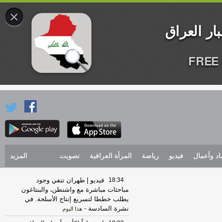
×
FREE 
اد وأعمال
فيديو
رياضة
المرأة العراقية
تصويت
المزيد
18:34
فيديو | طهران تنفي وجود
مباحثات مباشرة مع واشنطن، والبنتاغون
يطلب خططا لتسريع إنتاج الأسلحة. في
نشرة السادسة
-
هذا اليوم