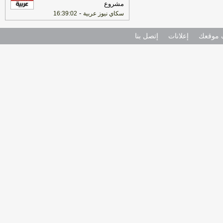
مشروع
-
سكاي نيوز عربية
16:39:02
موقعك
إعلانات
إتصل بنا