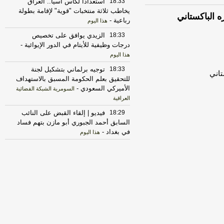
18:33
استعداداً لكأس آسيا.. العراق
يخاطب ثلاثة منتخبات "قوية" لإقامة بطولة
ه الباكستاني
رباعية
-
هذا اليوم
18:33
الزيدي يوافق على تخصيص
درجات وظيفية للأيتام في الدور الإيوائية
-
هذا اليوم
18:33
توجيه برلماني بتشكيل لجنة
تاني
للتحقيق بعلم الحكومة المسبق بالاستهداف
الأميركي السعودي
-
السومرية الشبكة الفضائية
العراقية
18:29
فيديو | إلقاء القبض على النائب
السابق أحمد الجبوري أبو مازن بتهم فساد
في بغداد
-
هذا اليوم
18:28
فيديو | الآن | برنامج «ليتفقهوا»
على شاشة قناة الفرات
-
هذا اليوم
18:28
هيئة الاعلام والاتصالات تصدر بيانا
من 6 نقاط يخص شركة كورك
-
هذا اليوم
18:28
مجلس النواب يرفع جلسته إلى
الثلاثاء المقبل
-
اخبار العراق العاجلة
18:16
المسيرات المفخخة في قبضة