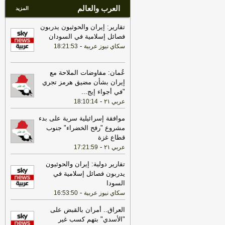
العرب والعالم
المزيد
تقارير: إيران والحوثيون يدربون
فصائل إسلامية في السودان
-
سكاي نيوز عربية
18:21:53
عُمان: مفاوضات الملاحة مع
إيران بشأن مضيق هرمز تجري
"في أجواء إيج
...
-
عربي ٢١
18:10:14
موافقة إسرائيلية سرية على بدء
مشروع "رفح الخضراء" جنوب
قطاع غزة
-
عربي ٢١
17:21:59
تقارير دولية: إيران والحوثيون
يدربون فصائل إسلامية في
السودا
-
سكاي نيوز عربية
16:53:50
العراق.. أمران بالقبض على
"الأسدي" بتهم كسب غير