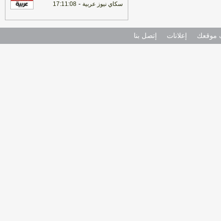
-
سكاي نيوز عربية
17:11:08
موقعك
إعلانات
إتصل بنا