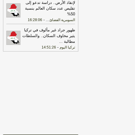
لإنقاذ الأرض.. دراسة تدعو إلى
17:21
مقتل شخص وإصابة آخر بإطلاق
تقليص عدد سكان العالم بنسبة
نار وتسليب جنوبي العراق
-
هذا اليوم
50%
-
...
السومرية الفضائ
16:28:06
17:21
بواقع 10 آلاف دونم.. ذي قار تعلن
تنفيذ الخطة الصيفية للشلب بالكامل
-
اخبار
ظهور جراد غير مألوف في تركيا
العراق العاجلة
يثير مخاوف السكان.. والسلطات
مطالبة
...
17:17
الكاز وصل ألف دينار في
-
تركيا اليوم
14:51:26
الرمادي.. طابور المركبات يظهر فجراً
والانتظار حتى العصر
-
هذا اليوم