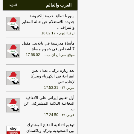
العرب والعالم
المزيد
سوريا تطلق خدمة إلكترونية
جديدة للاستعلام عن حالة المعابر
والمراف
...
-
تركيا اليوم
18:02:17
مأساة مدرسية في تايلاند.. مقتل
7 أشخاص في هجوم مسلح
-
...
موقع سي ان ان ب
17:58:02
بعد زيارة تركيا.. بغداد تعلن
انفراجة في الكهرباء وتحركا
لإعادة تص
...
-
عربي ٢١
17:53:31
أول تعليق إيراني على الاتفاقية
الدفاعية الثلاثية المشتركة.. "لن
ت
...
-
عربي ٢١
17:24:50
توقيع اتفاقية للدفاع المشترك
بين السعودية وتركيا وباكستان