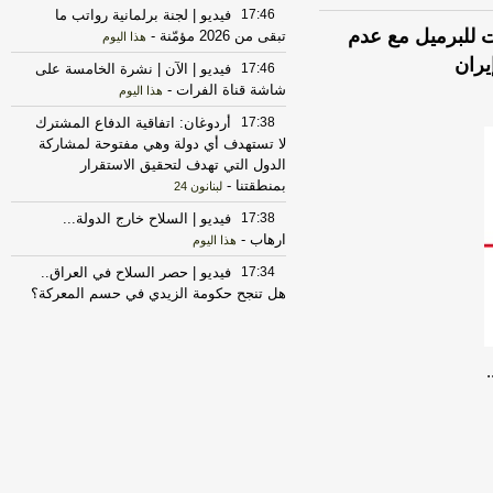
17:46
فيديو | لجنة برلمانية رواتب ما
جلة لخام برنت ترتفع 4 دولارات للبرميل مع عدم
تبقى من 2026 مؤمّنة
-
هذا اليوم
يران
17:46
فيديو | الآن | نشرة الخامسة على
شاشة قناة الفرات
-
هذا اليوم
17:38
أردوغان: اتفاقية الدفاع المشترك
لا تستهدف أي دولة وهي مفتوحة لمشاركة
الدول التي تهدف لتحقيق الاستقرار
بمنطقتنا
-
لبنانون 24
17:38
فيديو | السلاح خارج الدولة...
ارهاب
-
هذا اليوم
17:34
فيديو | حصر السلاح في العراق..
هل تنجح حكومة الزيدي في حسم المعركة؟
| #ستوديو_وان_مع_فضيلة
-
هذا اليوم
17:30
ماذا كان وراء «استنفار الجيش
السوري» الثلاثاء؟
-
هذا اليوم
17:30
تركيا: ماراثون برلماني لإقرار
قانون «السلام»... وتمسُّك كردي بـ«حرية
أوجلان»
-
هذا اليوم
17:29
ماذا كان وراء «استنفار الجيش