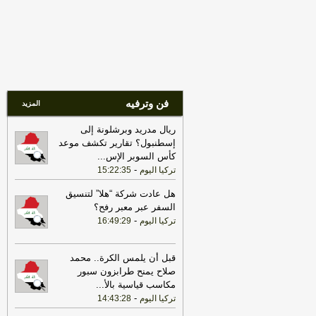
السوري» الثلاثاء؟
-
اخبار العراق العاجلة
17:29
تركيا: ماراثون برلماني لإقرار
قانون «السلام»... وتمسُّك كردي بـ«حرية
أوجلان»
-
اخبار العراق العاجلة
17:26
الداخلية: فيديو تعنيف الطفلة
المتداول لم يقع داخل العراق
-
هذا اليوم
فن وترفيه
المزيد
17:25
الداخلية: فيديو تعنيف الطفلة
المتداول لم يقع داخل العراق
-
اخبار العراق
ريال مدريد وبرشلونة إلى
العاجلة
إسطنبول؟ تقارير تكشف موعد
17:25
20 ألف سلاح يدخل سجل الدولة..
كأس السوبر الإس
...
الداخلية تصادر آلاف الأسلحة والاعتدة خلال
-
تركيا اليوم
15:22:35
تموز
-
اخبار العراق العاجلة
هل عادت شركة “هلا” لتنسيق
17:25
الداخلية تنفي وقوع حادثة تعنيف
السفر عبر معبر رفح؟
طفلة متداولة داخل العراق
-
اخبار العراق
-
تركيا اليوم
16:49:29
العاجلة
17:22
20 ألف سلاح يدخل سجل الدولة..
قبل أن يلمس الكرة.. محمد
الداخلية تصادر آلاف الأسلحة والاعتدة خلال
صلاح يمنح طرابزون سبور
تموز
-
هذا اليوم
مكاسب قياسية بالأ
...
17:22
-
الداخلية تنفي وقوع حادثة تعنيف
تركيا اليوم
14:43:28
طفلة متداولة داخل العراق
-
هذا اليوم