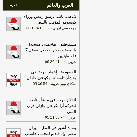
العرب والعالم
المزيد
شاهد.. نائب ترشق رئيس وزراء
كوسوفو المؤقت بالبيض
-
...
موقع سي ان ان ب
08:13:48
مستوطنون يهاجمون مسجدا
بالضفة وجيش الاحتلال يعتقل 7
فلسطينيين
-
عربي ٢١
06:26:41
السعودية.. إخماد حريق في
منشأة تابعة لأرامكو في جازان
-
سكاي نيوز عربية
05:36:56
اندلاع حريق في منشأة تابعة
لشركة أرامكو في جازان قرب
اليمن
-
عربي ٢١
05:11:55
بعد 5 أشهر في الظل.. إيران
تنشر أول فيديو لمجتبى خامنئي