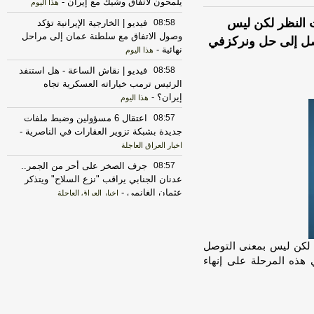
يلمحون لاتفاق وشيك مع إيران
-
هذا اليوم
ت النظر لكن ليس
08:58
فيديو | الخارجية الإيرانية تؤكد
وصول الاتفاق مع سلطنة عمان إلى مراحل
وصل إلى حل ونركزفي
نهائية
-
هذا اليوم
08:58
فيديو | نقاش الساعة - هل استنفد
الرئيس ترمب خياراته العسكرية تجاه
إيران؟
-
هذا اليوم
08:57
اعتقال 6 مسؤولين وضبط ملفات
جديدة بشبكة تزوير العقارات في الناصرية
-
اخبار العراق العاجلة
08:57
جرف الصخر على أحر من الجمر..
عدنان الجنابي يراقب "نزع السلاح" ويتذكر
عثمان الغانمي
-
اخبار العراق العاجلة
08:50
النيران تجدد اشتعالها في موقع
حادث الصهريج على سريع الشعلة ببغداد
-
هذا اليوم
ر لكن ليس بمعنى التوصل
 هذه المرحلة على إنهاء
08:49
برشلونة يُقدِّم عرضاً ثانياً للستي..
هل اقترب رودري؟
-
هذا اليوم
08:45
الأهلي السعودي ينافس
شتوتجارت وثنائي إنجليزي على جوهرة