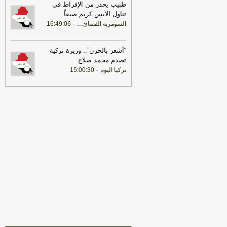
08:15
فيديو | واشنطن وطهران.. الحرب
طبيب يحذر من الإفراط في
تدخل مرحلة اختبار التسوية | تغطية خاصة
تناول الآيس كريم صيفاً
مع المهلهل حميد
-
هذا اليوم
-
...
السومرية الفضائ
16:49:06
08:15
ناطق الزيدي عن ليل بغداد
المتوتر: سنحاكم.. عفواً سنعالجهم..
“أشعر بالحزن”.. وزيرة تركية
المخابرات وجدت أمراً
-
هذا اليوم
تصدم محمد صلاح
08:14
-
ناطق الزيدي عن ليل بغداد
تركيا اليوم
15:00:30
المتوتر: سنحاكم.. عفواً سنعالجهم..
المخابرات وجدت أمراً
-
اخبار العراق العاجلة
08:07
فيديو | مضيق هرمز بريء حتى
تثبت إدانته | البوصلة مع محمد السيد
محسن
-
هذا اليوم
08:01
فيديو | لماذا رفعت واشنطن
العقوبات عن بعض المصالح العراقية؟
-
هذا
اليوم