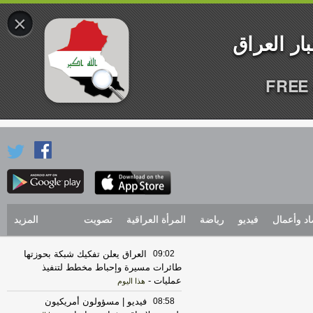
×
FREE 
اد وأعمال
فيديو
رياضة
المرأة العراقية
تصويت
المزيد
09:02
العراق يعلن تفكيك شبكة بحوزتها
طائرات مسيرة وإحباط مخطط لتنفيذ
عمليات
-
هذا اليوم
08:58
فيديو | مسؤولون أمريكيون