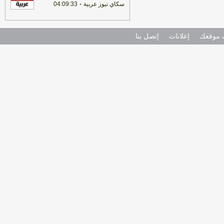
-
سكاي نيوز عربية
04:09:33
موقعك
إعلانات
إتصل بنا