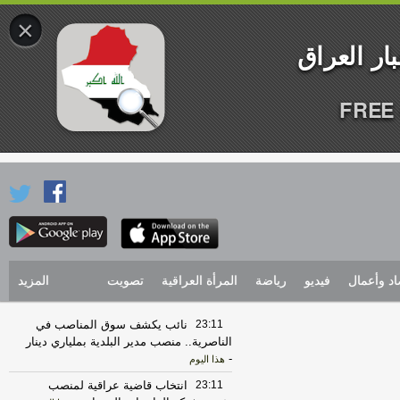
×
FREE 
اد وأعمال
فيديو
رياضة
المرأة العراقية
تصويت
المزيد
23:11
نائب يكشف سوق المناصب في
الناصرية.. منصب مدير البلدية بملياري دينار
-
هذا اليوم
23:11
انتخاب قاضية عراقية لمنصب