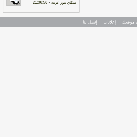
-
سكاي نيوز عربية
21:36:56
موقعك
إعلانات
إتصل بنا