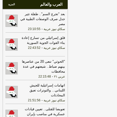
العرب والعالم
المزيد
بعد "تجرع السم".. طفلة تثير
جدل صرف الوصفات الطبية في
مصر
-
سكاي نيوز عربية
23:10:55
قلق إسرائيلي من تسارع إعادة
بناء القوات الجوية السورية
-
سكاي نيوز عربية
22:43:52
"الحوثي" تنعى 20 من عناصرها
بينهم ضباط.. شيعتهم في عدة
محافظات
-
عربي ٢١
22:15:48
اتهامات إسرائيلية للجيش
اللبناني... والتوترات تعيق
المحادثات
-
سكاي نيوز عربية
21:51:56
تعويضا للقتلى.. تعيين قيادات
عسكرية في مناصب بإيران