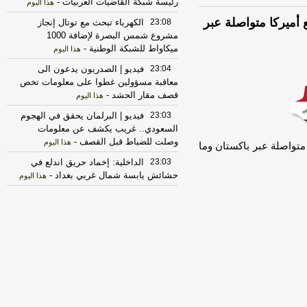
رئيسة شبكة القاضيات العربيات
-
هذا اليوم
 أميركا متواصلة عبر
23:08
الكهرباء تبحث مع توتال إنجاز
مشروع شمس البصرة لإضافة 1000
ميكاواط للشبكة الوطنية
-
هذا اليوم
23:04
فيديو | الصدريون يدعون الى
معاقبة مسؤولين غطوا على معلومات تخص
قصف مقار الحشد
-
هذا اليوم
23:03
فيديو | ‏البرلمان يحقق في الهجوم
السعودي.. غريب يكشف عن معلومات
وصلت للضباط قبل القصف
-
هذا اليوم
 متواصلة عبر باكستان وما
23:03
الداخلية: إخماد حريق اندلع في
حشائش يابسة شمال غربي بغداد
-
هذا اليوم
23:03
الداخلية: إخماد حريق اندلع في
حشائش يابسة شمال غربي بغداد
-
اخبار
العراق العاجلة
22:56
فيديو | تسلا إلى عالم الروبوتات
-
هذا اليوم
22:55
فيديو | وزارات شاغرة وأسلحة
مبعثرة.. حكومة الزيدي في اختبار الـ 90
يوماً | ميزان القوى مع أحمد كريم
-
هذا اليوم