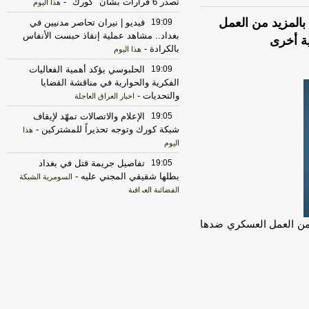
تصدر 6 قرارات بشأن "كورك"
-
هذا اليوم
بالمزيد من العمل
19:09
فيديو | نيران تحاصر مدنيين في
بغداد.. مشاهد عملية إنقاذ حبست الأنفاس
ة أخرى
بالكرادة
-
هذا اليوم
19:09
الحلبوسي يؤكد أهمية الفعاليات
الفكرية والحوارية في مناقشة القضايا
والتحديات
-
اخبار العراق العاجلة
19:05
الإعلام والاتصالات تمهّد لإيقاف
شبكة كورك وتوجه تحذيراً للمشتركين
-
هذا
اليوم
19:05
تفاصيل جريمة قتل في بغداد
بطلها شقيقي المجني عليه
-
السومرية الشبكة
الفضائية العراقية
19:02
العراق: إنقاذ 50 شخصاً إثر حريق
اندلع في مبنى وسط بغداد
-
د من العمل العسكري ضدها
هذا اليوم
19:01
صناعة دمشق وريفها وتجارة بغداد
تبحثان تعزيز التبادل التجاري وفتح أسواق
جديدة
-
هذا اليوم
19:01
فيديو | السلاح المنفلت في العراق
يقترب من النزع | حتى الساعة
-
هذا اليوم