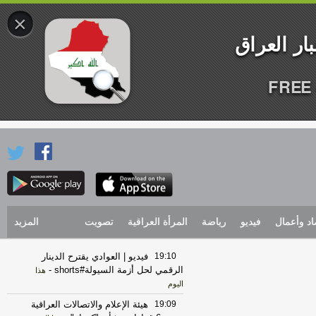
×
FREE 
اد وأعمال
فيديو
رياضة
المرأة العراقية
تصويت
المزيد
19:10
فيديو | العوادي يقترح الدينار
الرقمي لحل أزمة السيولة#shorts
-
هذا
اليوم
19:09
هيئة الإعلام والاتصالات العراقية