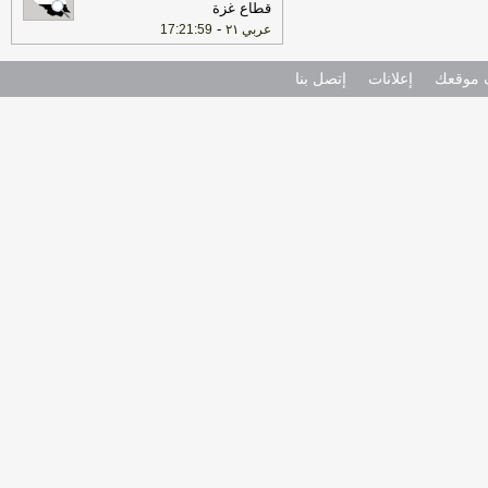
قطاع غزة
-
عربي ٢١
17:21:59
موقعك
إعلانات
إتصل بنا