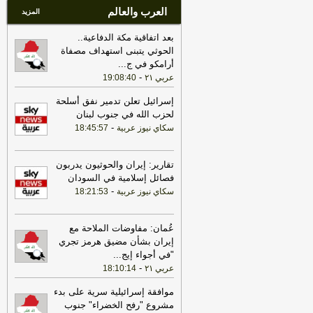
العرب والعالم
المزيد
بعد اتفاقية مكة الدفاعية..
الحوثي يتبنى استهداف مصفاة
أرامكو في ج
...
-
عربي ٢١
19:08:40
إسرائيل تعلن تدمير نفق أسلحة
لحزب الله في جنوب لبنان
-
سكاي نيوز عربية
18:45:57
تقارير: إيران والحوثيون يدربون
فصائل إسلامية في السودان
-
سكاي نيوز عربية
18:21:53
عُمان: مفاوضات الملاحة مع
إيران بشأن مضيق هرمز تجري
"في أجواء إيج
...
-
عربي ٢١
18:10:14
موافقة إسرائيلية سرية على بدء
مشروع "رفح الخضراء" جنوب