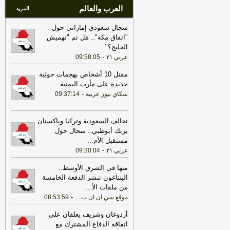
العرب والعالم
المزيد
سجال سعودي إماراتي حول
"اتفاق مكة".. هل تم "تهميش
الخليج؟"
-
عربي ٢١
09:58:05
مقتل 10 أشخاص بهجمات حوثية
جديدة على مأرب اليمنية
-
سكاي نيوز عربية
09:37:14
تحالف السعودية وتركيا وباكستان
يربك أبوظبي.. سجال حول
مستقبل الأم
...
-
عربي ٢١
09:30:04
منها في الشرق الأوسط..
البنتاغون تنشر الدفعة الخامسة
من ملفات الأ
...
-
...
موقع سي ان ان ب
08:53:59
أردوغان وشريف يعلقان على
اتفاقة الدفاع المشترك مع