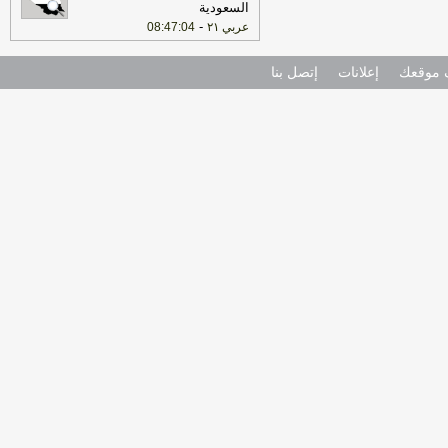
السعودية
-
عربي ٢١
08:47:04
موقعك
إعلانات
إتصل بنا