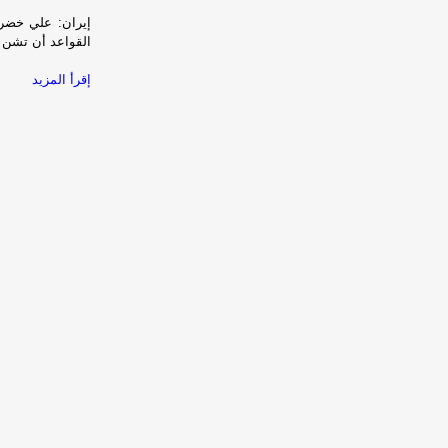
إيران: علي خضريا
القواعد أن تشن عد
إقرأ المزيد