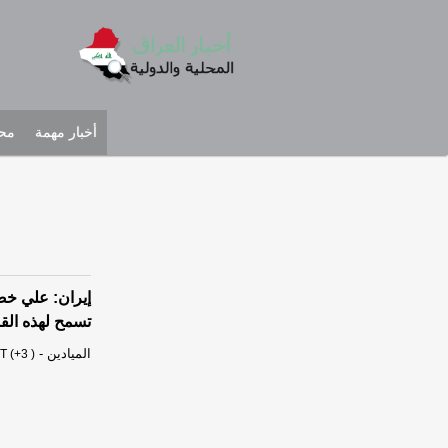
أخبار مهمة
محل
إيران: علي خضر
تسمح لهذه القو
الميادين
-
T (+3 )