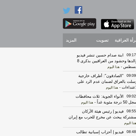
رأة العراقية
تصويت
المزيد
09:17
ابنة صدام حسين تنشر فيديو
لوالدها وحشود من العراقيين بذكرى 8
غسطس
-
هذا اليوم
09:09
"الصادقون": أطراف خارجية
سلت بالعراق لضمان عدم الرد على
اعتداءات
-
هذا اليوم
09:02
الأنواء الجوية: ثلاث محافظات
5 درجة مئوية غداً
-
هذا اليوم
08:55
فيديو | رئيس هيئة الأركان
مشتركة يبحث عن مخرج للحرب مع إيران
ذا اليوم
08:48
فيديو | أحزاب إسبانية تطالب