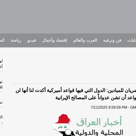
يات
فن وترفيه
العرب والعالم
إقتصاد وأعمال
فيديو
رياضة
الم
أ
تو
ال
يان للميادين: الدول التي فيها قواعد أميركية أكدت لنا أنها لن
اعد أن تشن عدواناً على المصالح الإيرانية
تسجل 0
7/11/2025 9:59:09 PM - GM
ال
-
ه