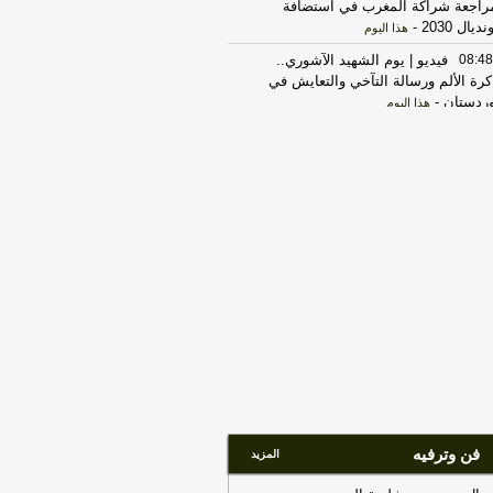
راجعة شراكة المغرب في استضافة
ديال 2030
-
هذا اليوم
08:48
فيديو | يوم الشهيد الآشوري..
كرة الألم ورسالة التآخي والتعايش في
ردستان
-
هذا اليوم
08:41
نوروز والجوية في افتتاح دوري
نجوم.. الاتحاد يكشف تفاصيل الموسم
جديد
-
هذا اليوم
08:21
اعتقال مدير بلدية الناصرية
بق والعثور على 600 معاملة قطعة أرض
ذا اليوم
08:21
شبكة دولية لبيع الأعضاء تسقط
بقبضة الأمن.. تفكيك 3 شبكات للاتجار
لبشر
-
هذا اليوم
08:20
شبكة دولية لبيع الأعضاء تسقط
بقبضة الأمن.. تفكيك 3 شبكات للاتجار
لبشر
-
اخبار العراق العاجلة
08:14
اللغة وسيكولوجية الجمهور عند
فن وترفيه
ستاف لوبون مقاربة لسانية
-
المزيد
هذا اليوم
08:14
مانشستر سيتي يحسم موقفه من