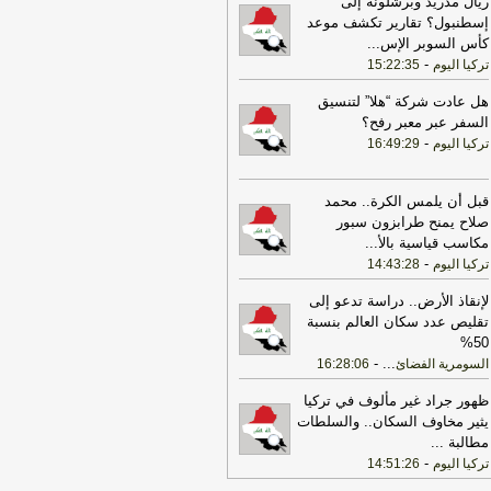
ريال مدريد وبرشلونة إلى
ض برشلونة للتعاقد مع رودري
-
هذا اليوم
إسطنبول؟ تقارير تكشف موعد
كأس السوبر الإس
...
08:07
سباق الساعات الأخيرة.. ديالى
-
تركيا اليوم
15:22:35
لق ملف المحترفين والشرطة يستهدف
ريف
-
هذا اليوم
هل عادت شركة “هلا” لتنسيق
السفر عبر معبر رفح؟
07:46
فيديو | التفاهمات حول هرمز
-
تركيا اليوم
16:49:29
تظر الضمانات وسط تأكيد وحدة القرار
إيراني الداخلي
-
هذا اليوم
07:16
3 قوانين في جدول أعمال جلسة
قبل أن يلمس الكرة.. محمد
برلمان يوم الأحد
-
هذا اليوم
صلاح يمنح طرابزون سبور
مكاسب قياسية بالأ
...
07:16
العراق يرفع السقف... السلاح
-
تركيا اليوم
14:43:28
منفلت على لائحة الإرهاب
-
هذا اليوم
لإنقاذ الأرض.. دراسة تدعو إلى
07:15
فيديو | ترمب للصحفيين:
تقليص عدد سكان العالم بنسبة
مفاوضات مع إيران جيدة وقد لا أحتاج
50%
ن ضربة جديدة
-
هذا اليوم
-
...
السومرية الفضائ
16:28:06
07:15
3 قوانين في جدول أعمال جلسة
برلمان يوم الأحد
-
ظهور جراد غير مألوف في تركيا
اخبار العراق العاجلة
يثير مخاوف السكان.. والسلطات
06:40
فيديو | اتفاق مكة يعزز الردع
مطالبة
...
بعث رسائل وسط تحديات أمنية متصاعدة
-
تركيا اليوم
14:51:26
ذا اليوم