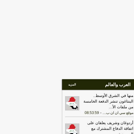
06:40
فيديو | مدير المركز العربي
دراسات الإيرانية: فتح مضيق هرمز يتطلب
ثر من مجرد وقف إطلاق النار
-
هذا اليوم
العرب والعالم
المزيد
منها في الشرق الأوسط..
البنتاغون تنشر الدفعة الخامسة
من ملفات الأ
...
-
...
موقع سي ان ان ب
08:53:59
أردوغان وشريف يعلقان على
اتفاقة الدفاع المشترك مع