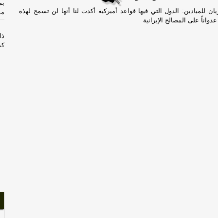
بم
ن للميادين: الدول التي فيها قواعد أميركية أكدت لنا أنها لن تسمح لهذه
مون
واناً على المصالح الإيرانية
ذا
كو
ال
ال
الأس
-
ه
با
با
غو