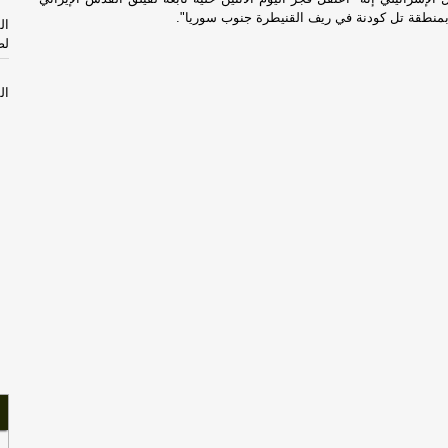
منطقة تل كودنة في ريف القنيطرة جنوب سوريا".
ال
لص
ال
دع
ال
لل
اق
ال
ال
ال
-
ه
هز