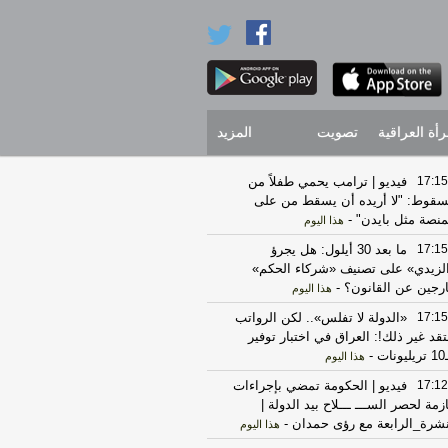
رأة العراقية
تصويت
المزيد
17:15
فيديو | ترامب يحمي طفلاً من
سقوط: "لا أريده أن يسقط من على
منصة مثل بايدن"
-
هذا اليوم
17:15
ما بعد 30 أيلول: هل يجرؤ
لزيدي» على تصنيف «شركاء الحكم»
رجين عن القانون؟
-
هذا اليوم
17:15
«الدولة لا تفلس».. لكن الرواتب
تقد غير ذلك!: العراق في اختبار توفير
نات
-
هذا اليوم
17:12
فيديو | الحكومة تمضي بإجراءات
زمة لحصر الســـ ـــلاح بيد الدولة |
شرة_الرابعة مع رؤى حمدان
-
هذا اليوم