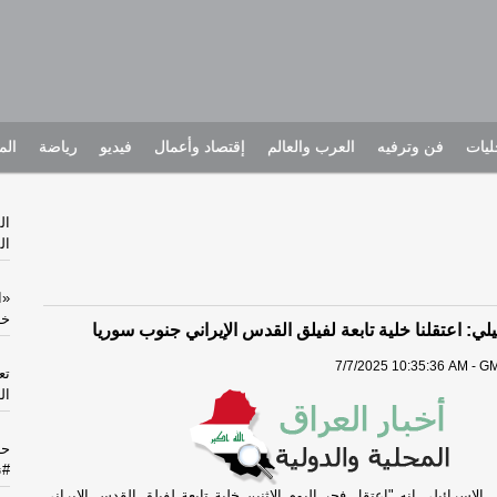
يات
فن وترفيه
العرب والعالم
إقتصاد وأعمال
فيديو
رياضة
الم
ال
ال
«ا
خا
لي: اعتقلنا خلية تابعة لفيلق القدس الإيراني جنوب سوريا
7/7/2025 10:35:36 AM - GM
تع
الـ10 تريليو
حا
#ن
الإسرائيلي إنه "اعتقل فجر اليوم الاثنين خلية تابعة لفيلق القدس الإيراني