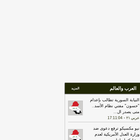
قتالي للقوات الأمنية والعسكرية
-
اخبار
عراق العاجلة
16:25
فيديو | اجتماع موسع لائتلاف إدارة
دولة في العراق يضع ملف حصر السلاح
ى رأس الأولويات #العربية #news
-
هذا
وم
العرب والعالم
المزيد
النيابة السورية تطالب بإعدام
"حسون" مفتي نظام الأسد..
متى يصدر ال
...
-
عربي ٢١
17:11:04
نيو مكسيكو ترفع دعوى ضد
وزارة العدل الأمريكية لعدم