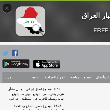
×
FREE 
اد وأعمال
فيديو
رياضة
المرأة العراقية
تصويت
المزيد
16:36
فيديو | اتفاق إيراني عماني بشأن
هرمز يقترب من التوقيع.. وترامب يتوقع
نهاية وشيكة للحرب في المنطقة
-
هذا اليوم
16:36
فيديو | حصر السلاح ومكافحة