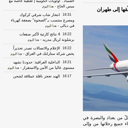
الفساد.. أولويات حكومية | تغطية خاصة مع
ميس الحاج
-
هذا اليوم
ّقها إلى طهران
16:31
انتحار شاب شرقي كركوك
ومصرع منتسب بـ"الصحوة" بصعقة كهرباء
في ديالى
-
هذا اليوم
16:22
4 نتائج كارثية لأكبر صفعات
برشلونة لريال مدريد
-
هذا اليوم
16:22
الإعلام والاتصالات تصدر تحذيراً
يخص شركة ستارلنك في العراق
-
هذا اليوم
16:21
الداخلية العراقية: حدودنا تشهد
مستوى عاليا من الأمن والاستقرار
-
هذا اليوم
16:17
الهند تحجز ناقلة عملاقة لشحن
مليوني برميل من نفط البصرة
-
هذا اليوم
16:13
فيديو | دهوك.. 93 عاما على
مجزرة سيميل.. والذاكرة لا تزال حاضرة
-
هذا اليوم
16:13
فيديو | بناية السفرطاس في بغداد
-
هذا اليوم
لّ من بغداد والبصرة في
ء جميع رحلاتها من وإلى
16:13
فيديو | بناية السفرطاس ببغداد