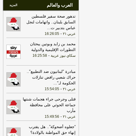
العرب والعالم
المزيد
تدهور صحة سفير فلسطين
السابق بلبنان.. واتهامات لنجل
عباس بتدبير ت
...
-
عربي ٢١
16:26:05
محمد بن زايد وبوتين يبحثان
التطورات الإقليمية والدولية
-
سكاي نيوز عربية
16:25:58
مبادرة "لبنانيون ضد التطبيع"..
حراك شعبي رافض تنازلات
الحكومة لـ"
...
-
عربي ٢١
15:54:05
قتلى وجرحى جراء هجمات شنتها
جماعة الحوثي على محافظة
مأرب
-
عربي ٢١
15:49:56
“جعلوه أضحوكة”.. هل يقترب
إنهاء حق المواطنة بالولادة؟