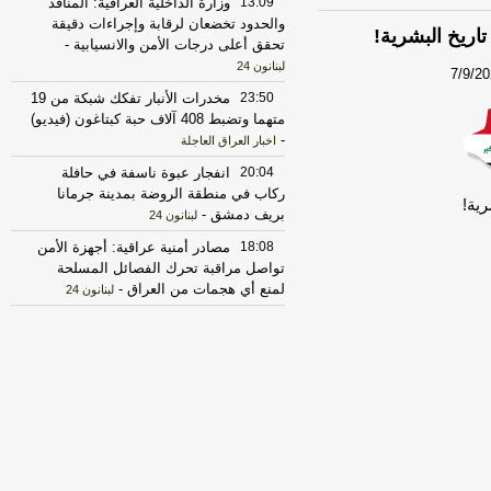
13:09
وزارة الداخلية العراقية: المنافذ
والحدود تخضعان لرقابة وإجراءات دقيقة
تحقق أعلى درجات الأمن والانسيابية
-
لبنانون 24
7/9/2
23:50
مخدرات الأنبار تفكك شبكة من 19
متهما وتضبط 408 آلاف حبة كبتاغون (فيديو)
-
اخبار العراق العاجلة
20:04
انفجار عبوة ناسفة في حافلة
ركاب في منطقة الروضة بمدينة جرمانا
بريف دمشق
-
لبنانون 24
18:08
مصادر أمنية عراقية: أجهزة الأمن
تواصل مراقبة تحرك الفصائل المسلحة
لمنع أي هجمات من العراق
-
لبنانون 24
17:30
الخزانة الأميركية: رفع العقوبات
عن 3 كيانات ذات صلة بالحرس الثوري
الإيراني
-
الجديد
17:12
روبيو يقول إنه لم يجر التوصل
الى شيء نهائي بشأن المضيق لكنه عبر
عن أمله في التوصل إلى اتفاق قريبا جدا
-
LBCI