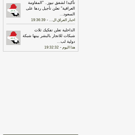
تأكيدا لشفق نيوز.. "المقاومة
العراقية" تعلن تأجيل ردها على
22:25
بعد توقف 5 أشهر.. الخطوط
السعود
...
الجوية تستأنف رحلاتها إلى موسكو
-
هذا
-
...
اخبار العراق ال
19:36:39
اليوم
17:31
أمين الجامعة العربية: نحذر من
الداخلية تعلن تفكيك ثلاث
إقدام بعض الأطراف من محاولات جبانة
شبكات للاتجار بالبشر بينها شبكة
لتوسيع رقعة الصراع
-
لبنانون 24
دولية لب
...
-
هذا اليوم
19:32:32
17:46
وزير الخزانة الأميركي: لن نسمح
لإيران اتخاذ التجارة العالمية رهينة أو
استخدام الشحن الدولي لتمويل الحرس
الثوري
-
لبنانون 24
17:40
الخزانة الأميركية: عقوبات جديدة
مرتبطة بإيران تستهدف 8 ناقلات و10
كيانات
-
لبنانون 24
17:39
مكتب رئيس الوزراء العراقي:
العراق يحث كل الأطراف على تجنب
التصعيد
-
لبنانون 24
18:01
إيران: لن نسمح لأي جهة تتلقى
تعويضات من أموالنا المجمدة بالعبور عبر
مضيق هرمز
-
لبنانون 24