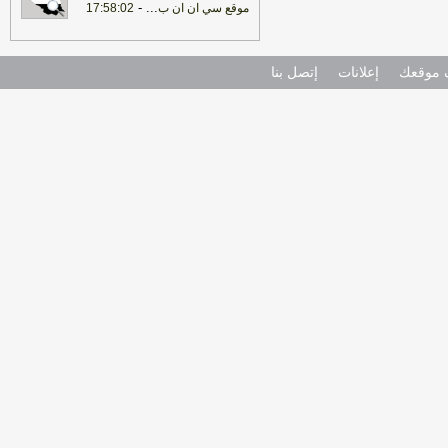
-
...
موقع سي ان ان ب
17:58:02
موقعك
إعلانات
إتصل بنا