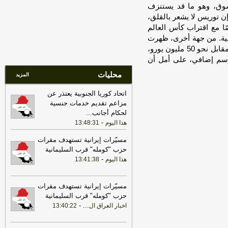
الى شيء نهائي بشأن المضيق لكنه عبر
وق، وهو ما قد يستنزف
عن أمله في التوصل إلى اتفاق قريبا جدا
-
إن توريس لا يشعر بالقلق،
LBCI
صًا مع اقتراب كأس العالم
18:02
الخارجية الباكستانية: وزير
فية. من جهة أخرى، ظهرت
الخارجية دعا عراقجي لزيارة باكستان في
شائعات حول اهتمام أستون فيلا الإنجليزي بضم اللاعب مقابل نحو 50 مليون يورو،
أقرب وقت ممكن
-
أل بي سي أي
وسم إضافي، على أمل أن
23:27
الحرس الثوري الإيراني يرفض نزع
محليات
المزيد
سلاح "حماس": المحاولة محكوم عليها
بالفشل
-
لبنانون 24
اتحاد كوريا الجنوبية يعتذر عن
مزاعم تقديم خدمات جنسية
17:30
‏الإعلام الأمني العراقي: الدفاع
لحكام أجانب
...
المدني يواصل مكافحة الحريق بمعسكر
-
هذا اليوم
13:48:31
التاجي
-
هذا اليوم
20:29
‏مصدر عراقي للعربية: سوريا
مسيّرات إيرانية تستهدف مقرات
أبلغت العراق برصد تحركات للميليشيات
حزب "كومله" قرب السليمانية
قرب الشريط الحدودي
-
-
هذا اليوم
هذا اليوم
13:41:38
17:37
الخارجية الأميركية: على الأميركيين
خارج الشرق الأوسط أن يعيدوا النظر في
مسيّرات إيرانية تستهدف مقرات
السفر إلى المنطقة
-
LBCI
حزب "كومله" قرب السليمانية
-
...
اخبار العراق ال
13:40:22
22:43
الحكومة العراقية تعلن حالة الإنذار
الأمني في جميع القواعد والمعسكرات
-
هذا
اليوم