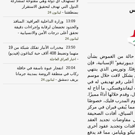
لا تستهدف أي دولة وهي مفتوحة لمشاركة
الدول التي تهدف لتحقيق الاستقرار
يس
بمنطقتنا
-
لبنانون 24
13:09
وزارة الداخلية العراقية: المنافذ
والحدود تخضعان لرقابة وإجراءات دقيقة
تحقق أعلى درجات الأمن والانسيابية
-
لبنانون 24
23:50
مخدرات الأنبار تفكك شبكة من 19
متهما وتضبط 408 آلاف حبة كبتاغون (فيديو)
، حالة من الغموض بشأن
-
اخبار العراق العاجلة
بورتيفو" الإسبانية، فإن
20:04
انفجار عبوة ناسفة في حافلة
ًا. وتوريس الذي ينتهي
ركاب في منطقة الروضة بمدينة جرمانا
ي صيف 2027، كان قد تألق بشكل لافت خلال موسم
بريف دمشق
-
لبنانون 24
بقات، وهو أعلى رقم تهديفي له في
 ليفاندوفسكي، ما أتاح له
18:08
مصادر أمنية عراقية: أجهزة الأمن
امين يامال، وقدم خلالها أداءً مميزًا.
تواصل مراقبة تحرك الفصائل المسلحة
لمنع أي هجمات من العراق
-
وم المدرب فليك، خصوصًا
لبنانون 24
متلاكه خيار تمديد عقده لموسم إضافي حتى 2027، مما يُبقي فيران في مركز
17:30
الخزانة الأميركية: رفع العقوبات
 السياق، أفادت الصحيفة
عن 3 كيانات ذات صلة بالحرس الثوري
جل مفاوضات تجديد العقد
الإيراني
-
الجديد
عاقدات وتجديد عقود أخرى
17:12
روبيو يقول إنه لم يجر التوصل
و ويليامز، مما قد يدفع