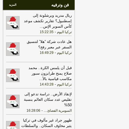
فن وترفيه
المزيد
ريال مدريد وبرشلونة إلى
إسطنبول؟ تقارير تكشف موعد
كأس السوبر الإس
...
-
تركيا اليوم
15:22:35
هل عادت شركة “هلا” لتنسيق
السفر عبر معبر رفح؟
-
تركيا اليوم
16:49:29
قبل أن يلمس الكرة.. محمد
صلاح يمنح طرابزون سبور
مكاسب قياسية بالأ
...
-
تركيا اليوم
14:43:28
لإنقاذ الأرض.. دراسة تدعو إلى
تقليص عدد سكان العالم بنسبة
50%
-
...
السومرية الفضائ
16:28:06
ظهور جراد غير مألوف في تركيا
يثير مخاوف السكان.. والسلطات