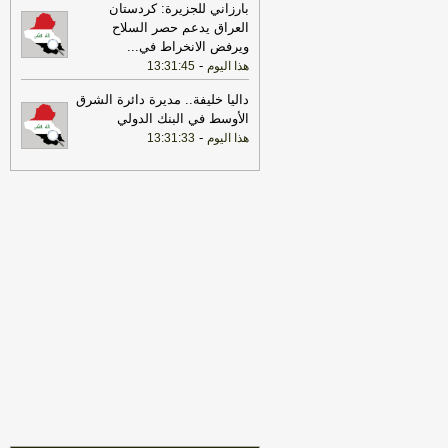
بارزاني للجزيرة: كردستان
العراق يدعم حصر السلاح
17:22
ترامب: ضرباتنا ضد إيران
ويرفض الانخراط في
...
مستمرة ولن يكون أمامها سوى التراجع
-
-
هذا اليوم
13:31:45
لبنانون 24
22:25
بعد توقف 5 أشهر.. الخطوط
داليا خليفة.. مديرة دائرة الشرق
الجوية تستأنف رحلاتها إلى موسكو
-
هذا
الأوسط في البنك الدولي
اليوم
-
هذا اليوم
13:31:33
17:31
أمين الجامعة العربية: نحذر من
إقدام بعض الأطراف من محاولات جبانة
لتوسيع رقعة الصراع
-
لبنانون 24
17:46
وزير الخزانة الأميركي: لن نسمح
لإيران اتخاذ التجارة العالمية رهينة أو
استخدام الشحن الدولي لتمويل الحرس
الثوري
-
لبنانون 24
17:40
الخزانة الأميركية: عقوبات جديدة
مرتبطة بإيران تستهدف 8 ناقلات و10
كيانات
-
لبنانون 24
17:39
مكتب رئيس الوزراء العراقي:
العراق يحث كل الأطراف على تجنب
التصعيد
-
لبنانون 24