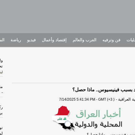
يات
فن وترفيه
العرب والعالم
إقتصاد وأعمال
فيديو
رياضة
الم
وا
تح
لبن
متهما
د بسبب فينيسيوس.. ماذا حصل؟
-
ا
 العراقية
-
7/14/2025 5:41:34 PM - GMT (+3 )
رك
بر
تو
لم
سبب فينيسيوس.. ماذا حصل؟