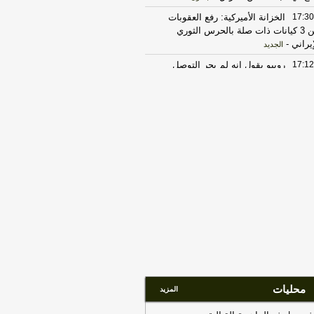
17:30
الخزانة الأميركية: رفع العقوبات
عن 3 كيانات ذات صلة بالحرس الثوري
إيراني
-
الجديد
17:12
روبيو يقول إنه لم يجر التوصل
ى شيء نهائي بشأن المضيق لكنه عبر
 أمله في التوصل إلى اتفاق قريبا جدا
-
LB
18:02
الخارجية الباكستانية: وزير
خارجية دعا عراقجي لزيارة باكستان في
رب وقت ممكن
-
أل بي سي أي
23:27
الحرس الثوري الإيراني يرفض نزع
اح "حماس": المحاولة محكوم عليها
لفشل
-
لبنانون 24
17:30
‏الإعلام الأمني العراقي: الدفاع
مدني يواصل مكافحة الحريق بمعسكر
تاجي
-
هذا اليوم
20:29
‏مصدر عراقي للعربية: سوريا
لغت العراق برصد تحركات للميليشيات
محليات
المزيد
ب الشريط الحدودي
-
هذا اليوم