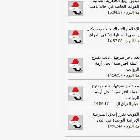
فيديو | رفع الجاهزية القتالية..
17:37
الخارجية الأميركية: على الأميركيين
القوات الخاصة في حالة تأهب
رج الشرق الأوسط أن يعيدوا النظر في
-
هذا اليوم
15:04:17
سفر إلى المنطقة
-
LBCI
22:43
الحكومة العراقية تعلن حالة الإنذار
أمني في جميع القواعد والمعسكرات
-
الإعلام والاتصالات: لا يوجد وكيل
هذا
وم
رسمي لـ"ستارلنك" في العراق
-
هذا اليوم
14:57:08
17:22
ترامب: ضرباتنا ضد إيران
تمرة ولن يكون أمامها سوى التراجع
-
انون 24
بعد تأخر صرفها.. نائب يقترح
"عملة افتراضية" لحل أزمة
22:25
بعد توقف 5 أشهر.. الخطوط
الرواتب
جوية تستأنف رحلاتها إلى موسكو
-
هذا
-
هذا اليوم
14:56:57
وم
بعد تأخر صرفها.. نائب يقترح
17:31
أمين الجامعة العربية: نحذر من
"عملة افتراضية" لحل أزمة
دام بعض الأطراف من محاولات جبانة
الرواتب
وسيع رقعة الصراع
-
لبنانون 24
-
...
اخبار العراق ال
14:56:17
17:46
وزير الخزانة الأميركي: لن نسمح
يران اتخاذ التجارة العالمية رهينة أو
الكويت تقرر إغلاق المدرسة
تخدام الشحن الدولي لتمويل الحرس
الإيرانية الوحيدة في البلاد
ثوري
-
لبنانون 24
-
هذا اليوم
14:41:44
17:40
الخزانة الأميركية: عقوبات جديدة