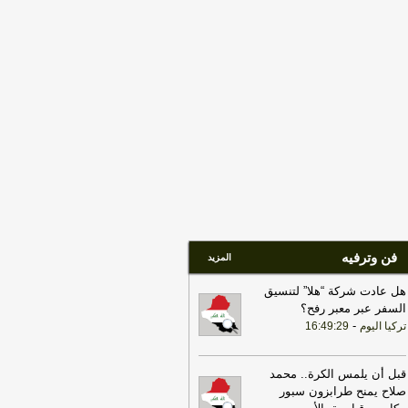
مرتبطة بإيران تستهدف 8 ناقلات و10
انات
-
لبنانون 24
17:39
مكتب رئيس الوزراء العراقي:
عراق يحث كل الأطراف على تجنب
تصعيد
-
لبنانون 24
18:01
إيران: لن نسمح لأي جهة تتلقى
ويضات من أموالنا المجمدة بالعبور عبر
يق هرمز
-
لبنانون 24
09:32
رئيس الوزراء: العراق وتركيا
يهما مساحة واسعة لبناء واحدة من أهم
شراكات الاقتصادية في المنطقة
-
اخبار
عراق العاجلة
فن وترفيه
المزيد
هل عادت شركة “هلا” لتنسيق
السفر عبر معبر رفح؟
-
تركيا اليوم
16:49:29
قبل أن يلمس الكرة.. محمد
صلاح يمنح طرابزون سبور