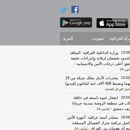
رأة العراقية
تصويت
المزيد
13:09
وزارة الداخلية العراقية: المنافذ
لحدود تخضعان لرقابة وإجراءات دقيقة
قق أعلى درجات الأمن والانسيابية
-
انون 24
23:50
مخدرات الأنبار تفكك شبكة من 19
 وتضبط 408 آلاف حبة كبتاغون (فيديو)
خبار العراق العاجلة
20:04
انفجار عبوة ناسفة في حافلة
اب في منطقة الروضة بمدينة جرمانا
يف دمشق
-
لبنانون 24
18:08
مصادر أمنية عراقية: أجهزة الأمن
اصل مراقبة تحرك الفصائل المسلحة
نع أي هجمات من العراق
-
لبنانون 24