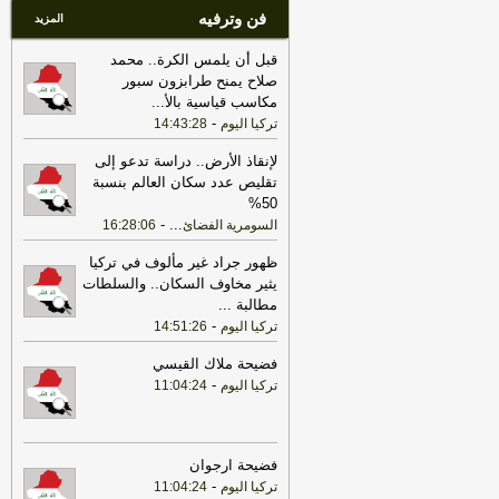
فن وترفيه
المزيد
قبل أن يلمس الكرة.. محمد
صلاح يمنح طرابزون سبور
مكاسب قياسية بالأ
...
-
تركيا اليوم
14:43:28
لإنقاذ الأرض.. دراسة تدعو إلى
تقليص عدد سكان العالم بنسبة
50%
-
...
السومرية الفضائ
16:28:06
ظهور جراد غير مألوف في تركيا
يثير مخاوف السكان.. والسلطات
مطالبة
...
-
تركيا اليوم
14:51:26
فضيحة ملاك القيسي
-
تركيا اليوم
11:04:24
فضيحة ارجوان
-
تركيا اليوم
11:04:24