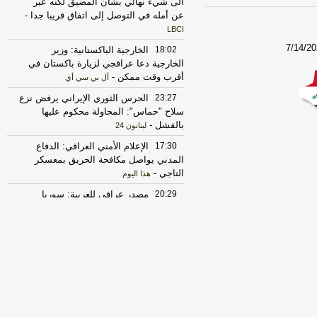
الى شيء نهائي بشأن المضيق لكنه عبر
عن أمله في التوصل إلى اتفاق قريبا جدا
-
LBCI
7/14/20
18:02
الخارجية الباكستانية: وزير
الخارجية دعا عراقجي لزيارة باكستان في
أقرب وقت ممكن
-
أل بي سي أي
23:27
الحرس الثوري الإيراني يرفض نزع
سلاح "حماس": المحاولة محكوم عليها
بالفشل
-
لبنانون 24
17:30
‏الإعلام الأمني العراقي: الدفاع
المدني يواصل مكافحة الحريق بمعسكر
التاجي
-
هذا اليوم
20:29
‏مصدر عراقي للعربية: سوريا
أبلغت العراق برصد تحركات للميليشيات
قرب الشريط الحدودي
-
هذا اليوم
17:37
الخارجية الأميركية: على الأميركيين
خارج الشرق الأوسط أن يعيدوا النظر في
السفر إلى المنطقة
-
LBCI
22:43
الحكومة العراقية تعلن حالة الإنذار
الأمني في جميع القواعد والمعسكرات
-
هذا