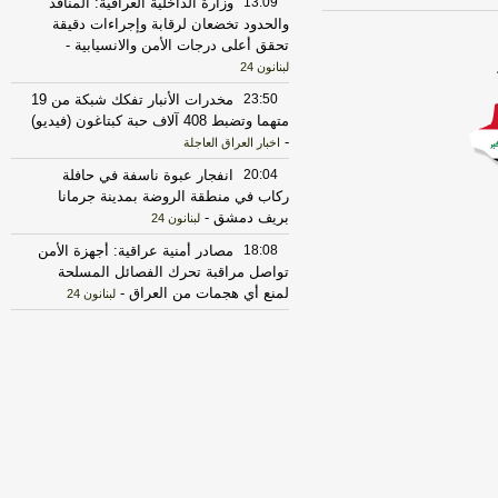
13:09
وزارة الداخلية العراقية: المنافذ
والحدود تخضعان لرقابة وإجراءات دقيقة
تحقق أعلى درجات الأمن والانسيابية
-
لبنانون 24
23:50
مخدرات الأنبار تفكك شبكة من 19
متهما وتضبط 408 آلاف حبة كبتاغون (فيديو)
-
اخبار العراق العاجلة
20:04
انفجار عبوة ناسفة في حافلة
ركاب في منطقة الروضة بمدينة جرمانا
بريف دمشق
-
لبنانون 24
18:08
مصادر أمنية عراقية: أجهزة الأمن
تواصل مراقبة تحرك الفصائل المسلحة
لمنع أي هجمات من العراق
-
لبنانون 24
17:30
الخزانة الأميركية: رفع العقوبات
عن 3 كيانات ذات صلة بالحرس الثوري
الإيراني
-
الجديد
17:12
روبيو يقول إنه لم يجر التوصل
الى شيء نهائي بشأن المضيق لكنه عبر
عن أمله في التوصل إلى اتفاق قريبا جدا
-
LBCI