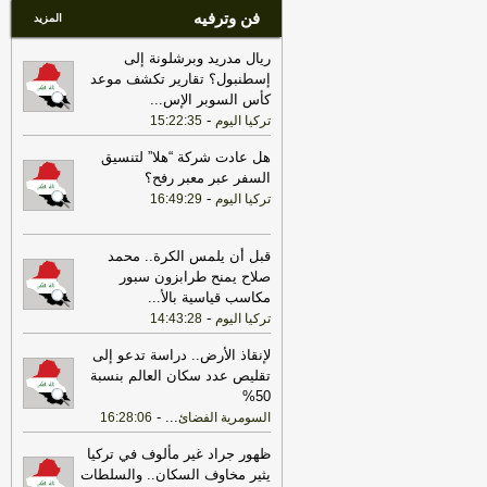
فن وترفيه
المزيد
ريال مدريد وبرشلونة إلى
إسطنبول؟ تقارير تكشف موعد
كأس السوبر الإس
...
-
تركيا اليوم
15:22:35
هل عادت شركة “هلا” لتنسيق
السفر عبر معبر رفح؟
-
تركيا اليوم
16:49:29
قبل أن يلمس الكرة.. محمد
صلاح يمنح طرابزون سبور
مكاسب قياسية بالأ
...
-
تركيا اليوم
14:43:28
لإنقاذ الأرض.. دراسة تدعو إلى
تقليص عدد سكان العالم بنسبة
50%
-
...
السومرية الفضائ
16:28:06
ظهور جراد غير مألوف في تركيا
يثير مخاوف السكان.. والسلطات