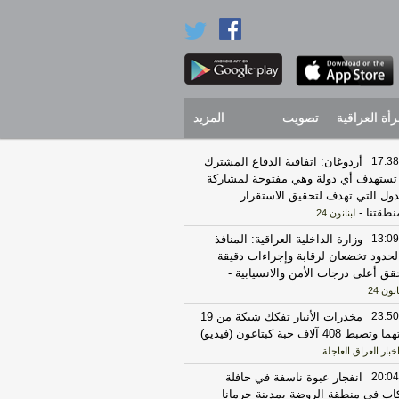
رأة العراقية
تصويت
المزيد
17:38
أردوغان: اتفاقية الدفاع المشترك
 تستهدف أي دولة وهي مفتوحة لمشاركة
دول التي تهدف لتحقيق الاستقرار
نطقتنا
-
لبنانون 24
13:09
وزارة الداخلية العراقية: المنافذ
لحدود تخضعان لرقابة وإجراءات دقيقة
قق أعلى درجات الأمن والانسيابية
-
انون 24
23:50
مخدرات الأنبار تفكك شبكة من 19
 وتضبط 408 آلاف حبة كبتاغون (فيديو)
خبار العراق العاجلة
20:04
انفجار عبوة ناسفة في حافلة
اب في منطقة الروضة بمدينة جرمانا