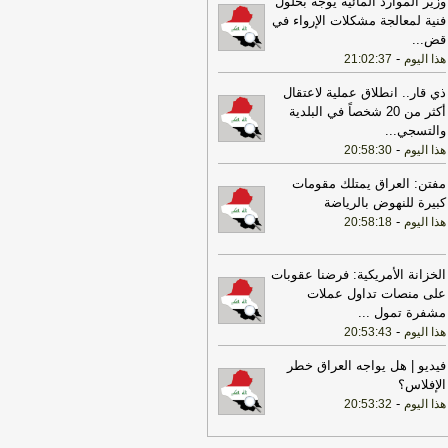
وزير الموارد المائية يوجه بحلول
فنية لمعالجة مشكلات الإرواء في
20:29
‏مصدر عراقي للعربية: سوريا
قض
...
لغت العراق برصد تحركات للميليشيات
-
هذا اليوم
21:02:37
ب الشريط الحدودي
-
هذا اليوم
17:37
الخارجية الأميركية: على الأميركيين
ذي قار.. انطلاق عملية لاعتقال
رج الشرق الأوسط أن يعيدوا النظر في
أكثر من 20 شخصاً في البلدية
سفر إلى المنطقة
-
والتسجي
...
LBCI
-
هذا اليوم
20:58:30
22:43
الحكومة العراقية تعلن حالة الإنذار
أمني في جميع القواعد والمعسكرات
-
هذا
مفتن: العراق يمتلك مقومات
وم
كبيرة للنهوض بالرياضة
-
هذا اليوم
20:58:18
17:22
ترامب: ضرباتنا ضد إيران
تمرة ولن يكون أمامها سوى التراجع
-
انون 24
الخزانة الأمريكية: فرضنا عقوبات
على منصات تداول عملات
22:25
بعد توقف 5 أشهر.. الخطوط
مشفرة تمول
...
جوية تستأنف رحلاتها إلى موسكو
-
هذا
-
هذا اليوم
20:53:43
وم
17:31
أمين الجامعة العربية: نحذر من
فيديو | هل يواجه العراق خطر
دام بعض الأطراف من محاولات جبانة
الإفلاس؟
وسيع رقعة الصراع
-
لبنانون 24
-
هذا اليوم
20:53:32
17:46
وزير الخزانة الأميركي: لن نسمح