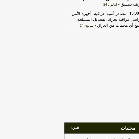
يف دمشق
-
لبنانون 24
18:08
مصادر أمنية عراقية: أجهزة الأمن
اصل مراقبة تحرك الفصائل المسلحة
نع أي هجمات من العراق
-
لبنانون 24
17:30
الخزانة الأميركية: رفع العقوبات
عن 3 كيانات ذات صلة بالحرس الثوري
إيراني
-
الجديد
17:12
روبيو يقول إنه لم يجر التوصل
ى شيء نهائي بشأن المضيق لكنه عبر
 أمله في التوصل إلى اتفاق قريبا جدا
-
LB
18:02
الخارجية الباكستانية: وزير
خارجية دعا عراقجي لزيارة باكستان في
رب وقت ممكن
-
أل بي سي أي
23:27
الحرس الثوري الإيراني يرفض نزع
اح "حماس": المحاولة محكوم عليها
لفشل
-
لبنانون 24
17:30
‏الإعلام الأمني العراقي: الدفاع
محليات
المزيد
مدني يواصل مكافحة الحريق بمعسكر
تاجي
-
هذا اليوم