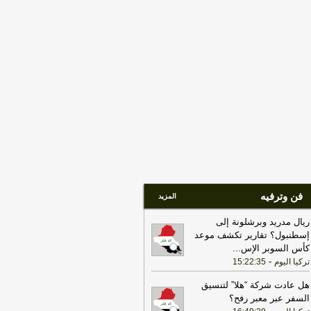
يران اتخاذ التجارة العالمية رهينة أو
تخدام الشحن الدولي لتمويل الحرس
ثوري
-
لبنانون 24
17:40
الخزانة الأميركية: عقوبات جديدة
مرتبطة بإيران تستهدف 8 ناقلات و10
انات
-
لبنانون 24
17:39
مكتب رئيس الوزراء العراقي:
عراق يحث كل الأطراف على تجنب
تصعيد
-
لبنانون 24
18:01
إيران: لن نسمح لأي جهة تتلقى
ويضات من أموالنا المجمدة بالعبور عبر
يق هرمز
-
لبنانون 24
فن وترفيه
المزيد
ريال مدريد وبرشلونة إلى
إسطنبول؟ تقارير تكشف موعد
كأس السوبر الإس
...
-
تركيا اليوم
15:22:35
هل عادت شركة “هلا” لتنسيق
السفر عبر معبر رفح؟