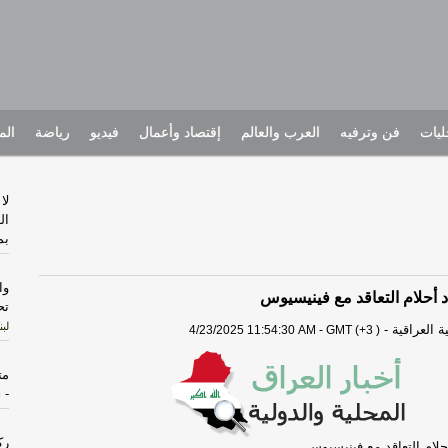
يات
فن وترفيه
العرب والعالم
إقتصاد وأعمال
فيديو
رياضة
الم
لا
ال
بم
وا
د أحلام التعاقد مع فينيسيوس
تح
لبن
 العراقية
-
4/23/2025 11:54:30 AM - GMT (+3 )
متهما
-
ا
رك
حلام التعاقد مع فينيسيوس