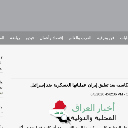
يات
فن وترفيه
العرب والعالم
إقتصاد وأعمال
فيديو
رياضة
الم
لا
ال
بم
وا
سبه بعد تعليق إيران عملياتها العسكرية ضد إسرائيل
تح
لبن
6/8/2026 4:42:36 PM - 
متهما
-
ا
رك
ر النفط جزءًا من مكاسبها اليوم الاثنين، بعد أن كانت قد ارتفعت بأكثر من