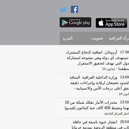
رأة العراقية
تصويت
المزيد
17:38
أردوغان: اتفاقية الدفاع المشترك
 تستهدف أي دولة وهي مفتوحة لمشاركة
دول التي تهدف لتحقيق الاستقرار
نطقتنا
-
لبنانون 24
13:09
وزارة الداخلية العراقية: المنافذ
لحدود تخضعان لرقابة وإجراءات دقيقة
قق أعلى درجات الأمن والانسيابية
-
انون 24
23:50
مخدرات الأنبار تفكك شبكة من 19
 وتضبط 408 آلاف حبة كبتاغون (فيديو)
خبار العراق العاجلة
20:04
انفجار عبوة ناسفة في حافلة
اب في منطقة الروضة بمدينة جرمانا