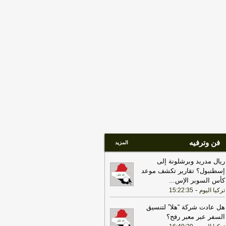
يران اتخاذ التجارة العالمية رهينة أو
تخدام الشحن الدولي لتمويل الحرس
ثوري
-
لبنانون 24
17:40
الخزانة الأميركية: عقوبات جديدة
مرتبطة بإيران تستهدف 8 ناقلات و10
انات
-
لبنانون 24
17:39
مكتب رئيس الوزراء العراقي:
عراق يحث كل الأطراف على تجنب
تصعيد
-
لبنانون 24
18:01
إيران: لن نسمح لأي جهة تتلقى
ويضات من أموالنا المجمدة بالعبور عبر
يق هرمز
-
لبنانون 24
فن وترفيه
المزيد
ريال مدريد وبرشلونة إلى
إسطنبول؟ تقارير تكشف موعد
كأس السوبر الإس
...
-
تركيا اليوم
15:22:35
هل عادت شركة “هلا” لتنسيق
السفر عبر معبر رفح؟