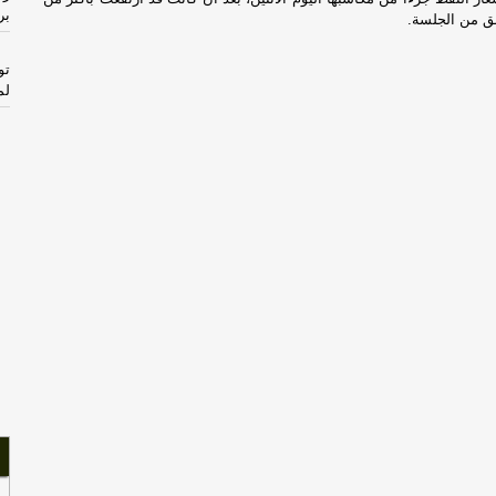
بر
تو
لم
ال
ال
عن
CI
ال
أق
سل
با
ال
ال