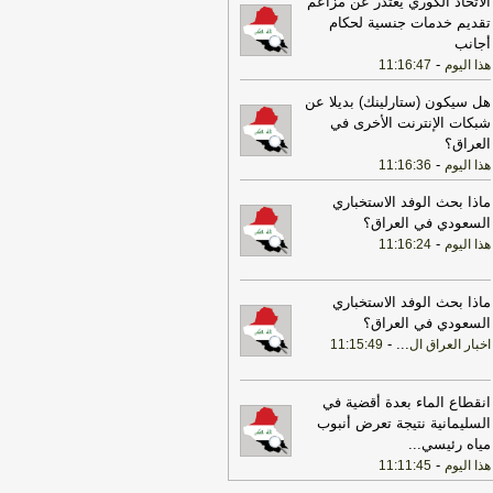
الاتحاد الكوري يعتذر عن مزاعم
تقديم خدمات جنسية لحكام
20:29
‏مصدر عراقي للعربية: سوريا
أجانب
لغت العراق برصد تحركات للميليشيات
-
هذا اليوم
11:16:47
ب الشريط الحدودي
-
هذا اليوم
17:37
الخارجية الأميركية: على الأميركيين
هل سيكون (ستارلينك) بديلا عن
رج الشرق الأوسط أن يعيدوا النظر في
شبكات الإنترنت الأخرى في
سفر إلى المنطقة
-
العراق؟
LBCI
-
هذا اليوم
11:16:36
22:43
الحكومة العراقية تعلن حالة الإنذار
أمني في جميع القواعد والمعسكرات
-
هذا
ماذا بحث الوفد الاستخباري
وم
السعودي في العراق؟
-
هذا اليوم
11:16:24
17:22
ترامب: ضرباتنا ضد إيران
تمرة ولن يكون أمامها سوى التراجع
-
انون 24
ماذا بحث الوفد الاستخباري
السعودي في العراق؟
22:25
بعد توقف 5 أشهر.. الخطوط
-
...
اخبار العراق ال
11:15:49
جوية تستأنف رحلاتها إلى موسكو
-
هذا
وم
17:31
أمين الجامعة العربية: نحذر من
انقطاع الماء بعدة أقضية في
دام بعض الأطراف من محاولات جبانة
السليمانية نتيجة تعرض أنبوب
وسيع رقعة الصراع
-
لبنانون 24
مياه رئيسي
...
-
هذا اليوم
11:11:45
17:46
وزير الخزانة الأميركي: لن نسمح