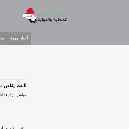
أخبار مهمة
محل
النفط يقلص مكا
مباشر
-
GMT (+3 )
مباشر- قلصت أسعا