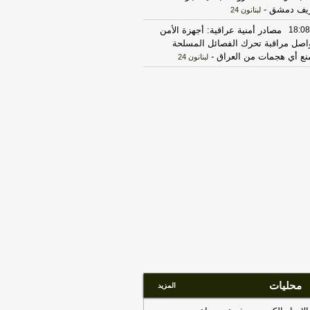
يف دمشق
-
لبنانون 24
18:08
مصادر أمنية عراقية: أجهزة الأمن
اصل مراقبة تحرك الفصائل المسلحة
نع أي هجمات من العراق
-
لبنانون 24
17:30
الخزانة الأميركية: رفع العقوبات
عن 3 كيانات ذات صلة بالحرس الثوري
إيراني
-
الجديد
17:12
روبيو يقول إنه لم يجر التوصل
ى شيء نهائي بشأن المضيق لكنه عبر
 أمله في التوصل إلى اتفاق قريبا جدا
-
LB
18:02
الخارجية الباكستانية: وزير
خارجية دعا عراقجي لزيارة باكستان في
رب وقت ممكن
-
أل بي سي أي
23:27
الحرس الثوري الإيراني يرفض نزع
اح "حماس": المحاولة محكوم عليها
لفشل
-
لبنانون 24
17:30
‏الإعلام الأمني العراقي: الدفاع
محليات
المزيد
مدني يواصل مكافحة الحريق بمعسكر
تاجي
-
هذا اليوم