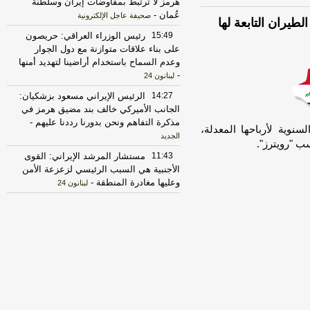
هرمز لا ترتبط بمفاوضات إيران وسلطنة
عُمان
-
صحيفة عاجل الإلكترونية
طيران التابعة لها
15:49
رئيس الوزراء العراقي: حريصون
على بناء علاقات متوازنة مع دول الجوار
وعدم السماح باستخدام أراضينا لتهديد أمنها
-
لبنانون 24
14:27
الرئيس الإيراني مسعود بزشكيان:
الجانب الأميركي خالف بند مضيق هرمز في
مذكرة التفاهم ونحن بدورنا رددنا عليهم
-
لسنوية لأرباحها المعدلة،
الجديد
ب "رويترز".
11:43
مستشار المرشد الإيراني: القوى
الأجنبية هي السبب الرئيسي لزعزعة الأمن
وعليها مغادرة المنطقة
-
لبنانون 24
17:38
أردوغان: اتفاقية الدفاع المشترك
لا تستهدف أي دولة وهي مفتوحة لمشاركة
الدول التي تهدف لتحقيق الاستقرار
بمنطقتنا
-
لبنانون 24
13:09
وزارة الداخلية العراقية: المنافذ
والحدود تخضعان لرقابة وإجراءات دقيقة
تحقق أعلى درجات الأمن والانسيابية
-
لبنانون 24