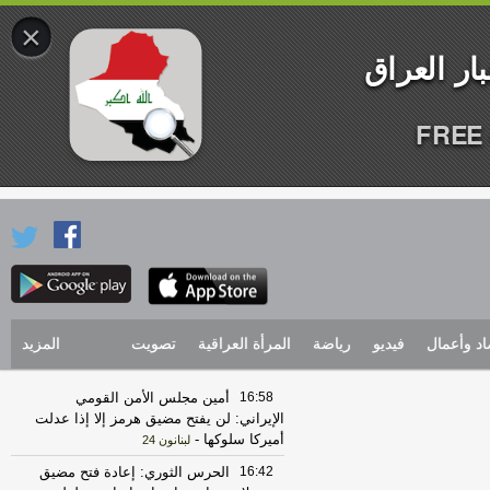
×
FREE 
اد وأعمال
فيديو
رياضة
المرأة العراقية
تصويت
المزيد
16:58
أمين مجلس الأمن القومي
الإيراني: لن يفتح مضيق هرمز إلا إذا عدلت
أميركا سلوكها
-
لبنانون 24
16:42
الحرس الثوري: إعادة فتح مضيق