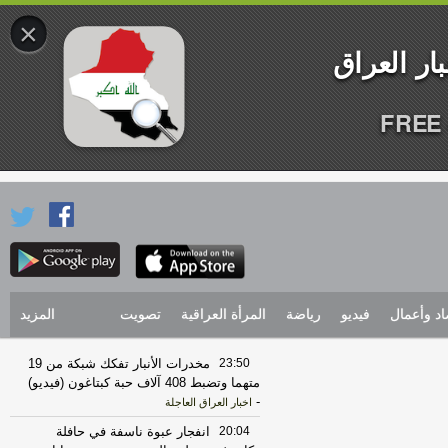
×
FREE 
اد وأعمال
فيديو
رياضة
المرأة العراقية
تصويت
المزيد
23:50
مخدرات الأنبار تفكك شبكة من 19
متهما وتضبط 408 آلاف حبة كبتاغون (فيديو)
-
اخبار العراق العاجلة
20:04
انفجار عبوة ناسفة في حافلة