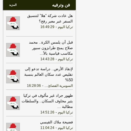
فن وترفيه
المزيد
هل عادت شركة “هلا” لتنسيق
السفر عبر معبر رفح؟
-
تركيا اليوم
16:49:29
قبل أن يلمس الكرة.. محمد
صلاح يمنح طرابزون سبور
مكاسب قياسية بالأ
...
-
تركيا اليوم
14:43:28
لإنقاذ الأرض.. دراسة تدعو إلى
تقليص عدد سكان العالم بنسبة
50%
-
...
السومرية الفضائ
16:28:06
ظهور جراد غير مألوف في تركيا
يثير مخاوف السكان.. والسلطات
مطالبة
...
-
تركيا اليوم
14:51:26
فضيحة ملاك القيسي
-
تركيا اليوم
11:04:24