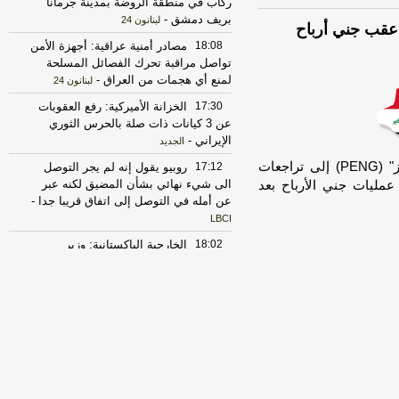
ركاب في منطقة الروضة بمدينة جرمانا
بريف دمشق
-
لبنانون 24
18:08
مصادر أمنية عراقية: أجهزة الأمن
تواصل مراقبة تحرك الفصائل المسلحة
لمنع أي هجمات من العراق
-
لبنانون 24
17:30
الخزانة الأميركية: رفع العقوبات
عن 3 كيانات ذات صلة بالحرس الثوري
الإيراني
-
الجديد
مباشر للأبحاث- تعرض سهم شركة "بنجوين سوليوشنز" (PENG) إلى تراجعات
17:12
روبيو يقول إنه لم يجر التوصل
الى شيء نهائي بشأن المضيق لكنه عبر
مليات جني الأرباح بعد
عن أمله في التوصل إلى اتفاق قريبا جدا
-
LBCI
18:02
الخارجية الباكستانية: وزير
الخارجية دعا عراقجي لزيارة باكستان في
أقرب وقت ممكن
-
أل بي سي أي
23:27
الحرس الثوري الإيراني يرفض نزع
سلاح "حماس": المحاولة محكوم عليها
بالفشل
-
لبنانون 24
17:30
‏الإعلام الأمني العراقي: الدفاع
المدني يواصل مكافحة الحريق بمعسكر