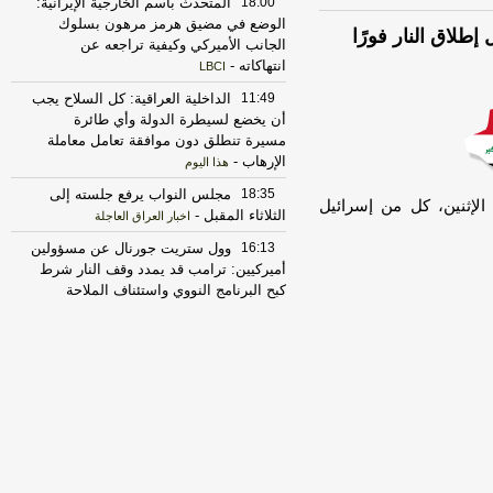
18:00
المتحدث باسم الخارجية الإيرانية:
الوضع في مضيق هرمز مرهون بسلوك
طلاق النار فورًا
الجانب الأميركي وكيفية تراجعه عن
انتهاكاته
-
LBCI
11:49
الداخلية العراقية: كل السلاح يجب
أن يخضع لسيطرة الدولة وأي طائرة
مسيرة تنطلق دون موافقة تعامل معاملة
الإرهاب
-
هذا اليوم
18:35
مجلس النواب يرفع جلسته إلى
الإثنين، كل من إسرائيل
الثلاثاء المقبل
-
اخبار العراق العاجلة
16:13
وول ستريت جورنال عن مسؤولين
أميركيين: ترامب قد يمدد وقف النار شرط
كبح البرنامج النووي واستئناف الملاحة
بمضيق هرمز
-
LBCI
11:41
وكالة مهر نقلا عن عراقجي: لن
تكون هناك مفاوضات ما دامت الانتهاكات
الأميركية للاتفاق الموقت
-
أل بي سي أي
11:05
الأمن العراقي يفكك شبكة بحوزتها
طائرات مسيرة كانت تخطط لتنفيذ هجمات
-
هذا اليوم