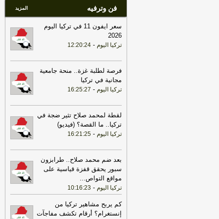
لمنع أي هجمات من العراق
-
لبنانون 24
فن وترفيه
المزيد
17:30
الخزانة الأميركية: رفع العقوبات
سعر ايفون 11 في تركيا اليوم
عن 3 كيانات ذات صلة بالحرس الثوري
2026
الإيراني
-
الجديد
-
تركيا اليوم
12:20:24
فرصة لطلبة غزة.. منحة جامعية
مجانية في تركيا
-
تركيا اليوم
16:25:27
لقطة لمحمد صلاح تثير ضجة في
تركيا.. ما القصة؟ (فيديو)
-
تركيا اليوم
16:21:25
بعد ضم محمد صلاح.. طرابزون
سبور يحقق قفزة قياسية على
مواقع التواص
...
-
تركيا اليوم
10:16:23
كم يربح مشاهير تركيا من
إنستغرام؟ أرقام تكشف مفاجآت