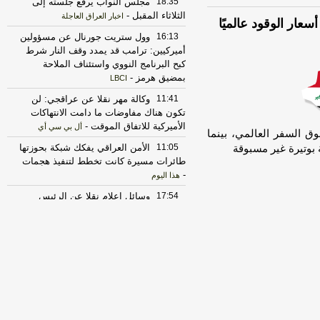
18:35
مجلس النواب يرفع جلسته إلى
الثلاثاء المقبل
-
اخبار العراق العاجلة
عار الوقود عالميًا
16:13
وول ستريت جورنال عن مسؤولين
أميركيين: ترامب قد يمدد وقف النار شرط
كبح البرنامج النووي واستئناف الملاحة
بمضيق هرمز
-
LBCI
11:41
وكالة مهر نقلا عن عراقجي: لن
تكون هناك مفاوضات ما دامت الانتهاكات
الأميركية للاتفاق الموقت
-
أل بي سي أي
وق السفر العالمي، بينما
11:05
الأمن العراقي يفكك شبكة بحوزتها
 بوتيرة غير مسبوقة
طائرات مسيرة كانت تخطط لتنفيذ هجمات
-
هذا اليوم
17:54
وسائل إعلام نقلا عن الرئيس
الإيراني: الوقت الراهن هو الأنسب للتوصل
إلى اتفاق لأن البلاد "قوية وموحدة وتعد
منتصرة في الحرب"
-
أل بي سي أي
17:53
فانس لفوكس نيوز: نحن في
منتصف اللعبة ونستخدم أدوات دبلوماسية
واقتصادية وعسكرية للوصول لأفضل نتيجة
لشعبنا
-
أل بي سي أي