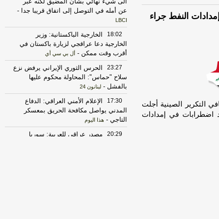
الى شيء نهائي بشأن المضيق لكنه عبر
عن أمله في التوصل إلى اتفاق قريبا جدا
-
دادات النفط جراء
LBCI
18:02
الخارجية الباكستانية: وزير
الخارجية دعا عراقجي لزيارة باكستان في
أقرب وقت ممكن
-
أل بي سي أي
23:27
الحرس الثوري الإيراني يرفض نزع
سلاح "حماس": المحاولة محكوم عليها
بالفشل
-
لبنانون 24
17:30
‏الإعلام الأمني العراقي: الدفاع
ي التكرير الصينية أجلت
المدني يواصل مكافحة الحريق بمعسكر
د اضطرابات في إمدادات
التاجي
-
هذا اليوم
20:29
‏مصدر عراقي للعربية: سوريا
أبلغت العراق برصد تحركات للميليشيات
قرب الشريط الحدودي
-
هذا اليوم
17:37
الخارجية الأميركية: على الأميركيين
خارج الشرق الأوسط أن يعيدوا النظر في
السفر إلى المنطقة
-
LBCI
22:43
الحكومة العراقية تعلن حالة الإنذار
الأمني في جميع القواعد والمعسكرات
-
هذا