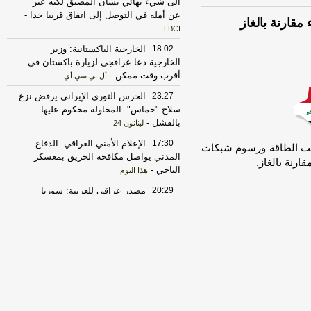
الى شيء نهائي بشأن المضيق لكنه عبر
عن أمله في التوصل إلى اتفاق قريبا جدا
-
مقارنة بالغاز
LBCI
18:02
الخارجية الباكستانية: وزير
الخارجية دعا عراقجي لزيارة باكستان في
أقرب وقت ممكن
-
أل بي سي أي
23:27
الحرس الثوري الإيراني يرفض نزع
سلاح "حماس": المحاولة محكوم عليها
بالفشل
-
لبنانون 24
17:30
‏الإعلام الأمني العراقي: الدفاع
رائب الطاقة ورسوم شبكات
المدني يواصل مكافحة الحريق بمعسكر
رنة بالغاز.
التاجي
-
هذا اليوم
20:29
‏مصدر عراقي للعربية: سوريا
أبلغت العراق برصد تحركات للميليشيات
قرب الشريط الحدودي
-
هذا اليوم
17:37
الخارجية الأميركية: على الأميركيين
خارج الشرق الأوسط أن يعيدوا النظر في
السفر إلى المنطقة
-
LBCI
22:43
الحكومة العراقية تعلن حالة الإنذار
الأمني في جميع القواعد والمعسكرات
-
هذا