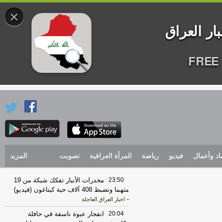
×
FREE 
اد وأعمال
فيديو
رياضة
المرأة العراقية
تصويت
المزيد
23:50
مخدرات الأنبار تفكك شبكة من 19
متهما وتضبط 408 آلاف حبة كبتاغون (فيديو)
-
اخبار العراق العاجلة
20:04
انفجار عبوة ناسفة في حافلة