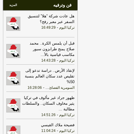
فن وترفيه
المزيد
هل عادت شركة “هلا” لتنسيق
السفر عبر معبر رفح؟
-
تركيا اليوم
16:49:29
قبل أن يلمس الكرة.. محمد
صلاح يمنح طرابزون سبور
مكاسب قياسية بالأ
...
-
تركيا اليوم
14:43:28
لإنقاذ الأرض.. دراسة تدعو إلى
تقليص عدد سكان العالم بنسبة
50%
-
...
السومرية الفضائ
16:28:06
ظهور جراد غير مألوف في تركيا
يثير مخاوف السكان.. والسلطات
مطالبة
...
-
تركيا اليوم
14:51:26
فضيحة ملاك القيسي
-
تركيا اليوم
11:04:24