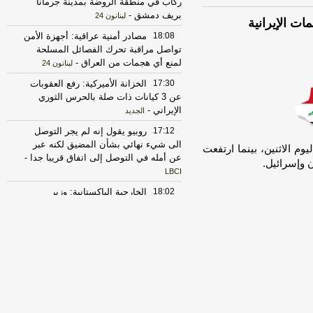
ركاب في منطقة الروضة بمدينة جرمانا
بريف دمشق
-
لبنانون 24
ات الإيرانية
18:08
مصادر أمنية عراقية: أجهزة الأمن
تواصل مراقبة تحرك الفصائل المسلحة
لمنع أي هجمات من العراق
-
لبنانون 24
17:30
الخزانة الأميركية: رفع العقوبات
عن 3 كيانات ذات صلة بالحرس الثوري
الإيراني
-
الجديد
17:12
روبيو يقول إنه لم يجر التوصل
الى شيء نهائي بشأن المضيق لكنه عبر
م الاثنين، بينما ارتفعت
عن أمله في التوصل إلى اتفاق قريبا جدا
-
 وإسرائيل.
LBCI
18:02
الخارجية الباكستانية: وزير
الخارجية دعا عراقجي لزيارة باكستان في
أقرب وقت ممكن
-
أل بي سي أي
23:27
الحرس الثوري الإيراني يرفض نزع
سلاح "حماس": المحاولة محكوم عليها
بالفشل
-
لبنانون 24
17:30
‏الإعلام الأمني العراقي: الدفاع
المدني يواصل مكافحة الحريق بمعسكر