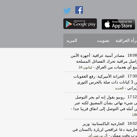
رأة العراقية
تصويت
المزيد
18:08
مصادر أمنية عراقية: أجهزة الأمن
اصل مراقبة تحرك الفصائل المسلحة
نع أي هجمات من العراق
-
لبنانون 24
17:30
الخزانة الأميركية: رفع العقوبات
عن 3 كيانات ذات صلة بالحرس الثوري
إيراني
-
الجديد
17:12
روبيو يقول إنه لم يجر التوصل
ى شيء نهائي بشأن المضيق لكنه عبر
 أمله في التوصل إلى اتفاق قريبا جدا
-
LB
18:02
الخارجية الباكستانية: وزير
خارجية دعا عراقجي لزيارة باكستان في
رب وقت ممكن
-
أل بي سي أي