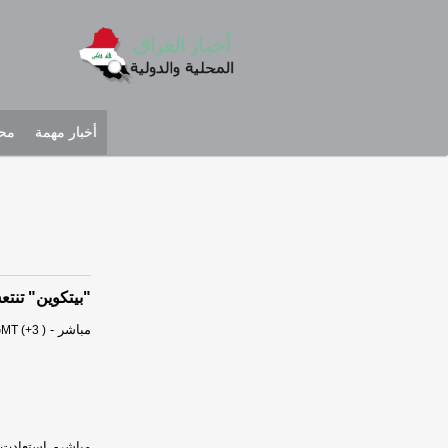
أخبار مهمة
محل
"بيتكوين" تنتعش ع
مباشر
-
MT (+3 )