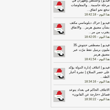
فيديو | واشنطن وطهران في
جوية تستأنف رحلاتها إلى موسكو
-
هذا
مرحلة حاسمة... والمفاوضات
وم
تدفع نحو اتفاق
...
17:31
أمين الجامعة العربية: نحذر من
-
هذا اليوم
18:42:18
دام بعض الأطراف من محاولات جبانة
وسيع رقعة الصراع
-
لبنانون 24
فيديو | حراك دبلوماسي مكثف
بشأن مضيق هرمز... والاتفاق
17:46
وزير الخزانة الأميركي: لن نسمح
يقترب من مر
...
يران اتخاذ التجارة العالمية رهينة أو
-
هذا اليوم
18:42:05
تخدام الشحن الدولي لتمويل الحرس
ثوري
-
لبنانون 24
فيديو | مصطفى حنتوش 35
مليون برميل نفط مرّت عبر
17:40
الخزانة الأميركية: عقوبات جديدة
مضيق هرمز
مرتبطة بإيران تستهدف 8 ناقلات و10
-
هذا اليوم
18:41:54
انات
-
لبنانون 24
فيديو | ائتلاف إدارة الدولة يؤكد
17:39
مكتب رئيس الوزراء العراقي:
على حصر السلاح | نشرة أخبار
عراق يحث كل الأطراف على تجنب
الظه
...
تصعيد
-
لبنانون 24
-
هذا اليوم
18:34:16
18:01
إيران: لن نسمح لأي جهة تتلقى
ويضات من أموالنا المجمدة بالعبور عبر
الائتلاف الحاكم في بغداد يتوعد
يق هرمز
-
لبنانون 24
فصائل «خارجة عن القانون»
-
هذا اليوم
18:30:22
09:32
رئيس الوزراء: العراق وتركيا
يهما مساحة واسعة لبناء واحدة من أهم