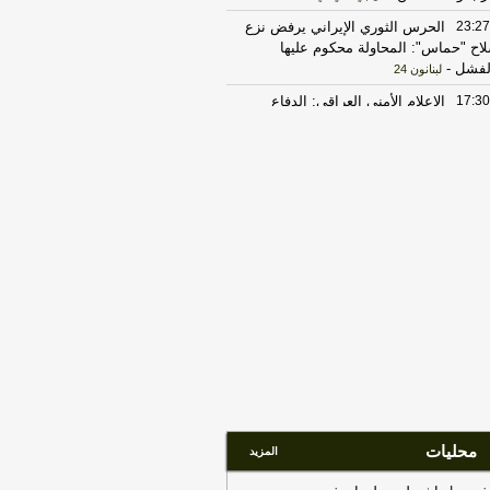
23:27
الحرس الثوري الإيراني يرفض نزع
اح "حماس": المحاولة محكوم عليها
لفشل
-
لبنانون 24
17:30
‏الإعلام الأمني العراقي: الدفاع
مدني يواصل مكافحة الحريق بمعسكر
تاجي
-
هذا اليوم
20:29
‏مصدر عراقي للعربية: سوريا
لغت العراق برصد تحركات للميليشيات
ب الشريط الحدودي
-
هذا اليوم
17:37
الخارجية الأميركية: على الأميركيين
رج الشرق الأوسط أن يعيدوا النظر في
سفر إلى المنطقة
-
LBCI
22:43
الحكومة العراقية تعلن حالة الإنذار
أمني في جميع القواعد والمعسكرات
-
هذا
وم
17:22
ترامب: ضرباتنا ضد إيران
تمرة ولن يكون أمامها سوى التراجع
-
انون 24
محليات
المزيد
22:25
بعد توقف 5 أشهر.. الخطوط