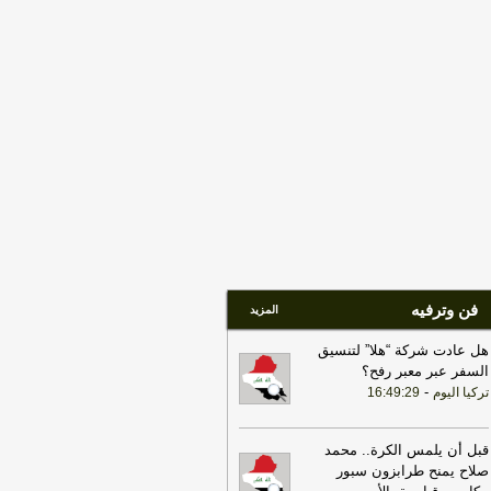
شراكات الاقتصادية في المنطقة
-
اخبار
عراق العاجلة
17:27
التلفزيون الإيراني: مقتل 4 عناصر
 جماعة بيجاك الإرهابية في منطقة بانة
حدودية غربي البلاد
-
LBCI
15:34
السعودية تعلن اعتراض مسيرات
دمة من العراق
-
سكاي نيوز عربية
14:40
مجلس النواب يعقد جلسته برئاسة
حلبوسي
-
اخبار العراق العاجلة
فن وترفيه
المزيد
هل عادت شركة “هلا” لتنسيق
السفر عبر معبر رفح؟
-
تركيا اليوم
16:49:29
قبل أن يلمس الكرة.. محمد
صلاح يمنح طرابزون سبور