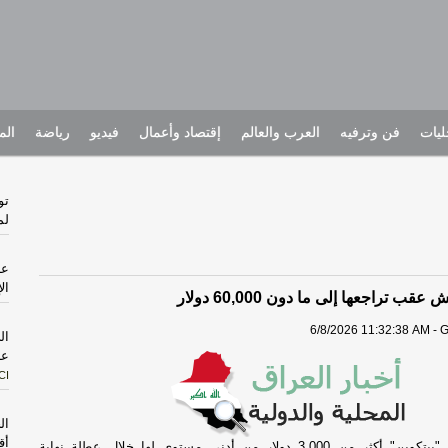
يات
فن وترفيه
العرب والعالم
إقتصاد وأعمال
فيديو
رياضة
الم
تو
لم
ال
قب تراجعها إلى ما دون 60,000 دولار
6/8/2026 11:32:38 AM - G
ال
عن
CI
ال
أق
مباشر- استعادت "بيتكوين" أكثر من 3,000 دولار من أدنى مستوى لها خلال عطلة نهاية