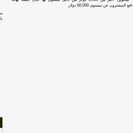
 المشترون عن مستوى 60,000 دولار.
سل
با
ال
ال
أب
قر
خا
ال
ال
الي
مس
لبن