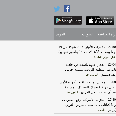
رأة العراقية
تصويت
المزيد
23:50
مخدرات الأنبار تفكك شبكة من 19
 وتضبط 408 آلاف حبة كبتاغون (فيديو)
خبار العراق العاجلة
20:04
انفجار عبوة ناسفة في حافلة
اب في منطقة الروضة بمدينة جرمانا
يف دمشق
-
لبنانون 24
18:08
مصادر أمنية عراقية: أجهزة الأمن
اصل مراقبة تحرك الفصائل المسلحة
نع أي هجمات من العراق
-
لبنانون 24
17:30
الخزانة الأميركية: رفع العقوبات
عن 3 كيانات ذات صلة بالحرس الثوري
إيراني
-
الجديد