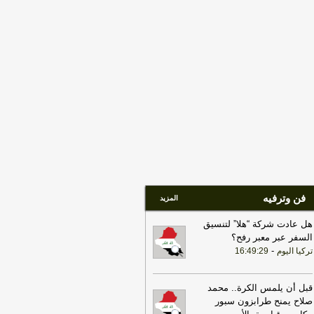
تصعيد
-
لبنانون 24
18:01
إيران: لن نسمح لأي جهة تتلقى
ويضات من أموالنا المجمدة بالعبور عبر
يق هرمز
-
لبنانون 24
09:32
رئيس الوزراء: العراق وتركيا
يهما مساحة واسعة لبناء واحدة من أهم
شراكات الاقتصادية في المنطقة
-
اخبار
عراق العاجلة
17:27
التلفزيون الإيراني: مقتل 4 عناصر
 جماعة بيجاك الإرهابية في منطقة بانة
حدودية غربي البلاد
-
LBCI
فن وترفيه
المزيد
هل عادت شركة “هلا” لتنسيق
السفر عبر معبر رفح؟
-
تركيا اليوم
16:49:29
قبل أن يلمس الكرة.. محمد
صلاح يمنح طرابزون سبور