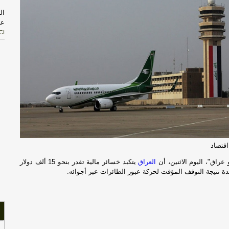
ال
عن
CI
ال
أق
سل
با
ال
ال
قتصاد
أب
عراق"، اليوم الاثنين، أن
العراق
يتكبد خسائر مالية تقدر بنحو 15 ألف دولار
قر
ة نتيجة التوقف المؤقت لحركة عبور الطائرات عبر أجوائه.
خا
ال