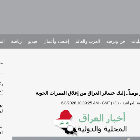
يات
فن وترفيه
العرب والعالم
إقتصاد وأعمال
فيديو
رياضة
الم
متهما
-
ا
رك
بر
 العراقية
-
6/8/2026 10:39:25 AM - GMT (+3 )
تو
لم
ال