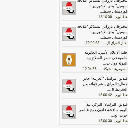
نيجيرفان بارزاني يستذكر "مذبحة
أمني في جميع القواعد والمعسكرات
-
هذا
سيميل" بحق الآشوريين:
وم
كوردستان ستظ
...
17:22
ترامب: ضرباتنا ضد إيران
-
هذا اليوم
12:10:30
تمرة ولن يكون أمامها سوى التراجع
-
انون 24
نيجيرفان بارزاني يستذكر "مذبحة
سيميل" بحق الآشوريين:
22:25
بعد توقف 5 أشهر.. الخطوط
كوردستان ستظ
...
جوية تستأنف رحلاتها إلى موسكو
-
هذا
-
...
اخبار العراق ال
12:09:33
وم
خلية الإعلام الأمني: الحكومة
17:31
أمين الجامعة العربية: نحذر من
ماضية في حصر السلاح بيد
دام بعض الأطراف من محاولات جبانة
الدولة دون ت
...
وسيع رقعة الصراع
-
لبنانون 24
-
...
السومرية الشبكة
12:04:56
17:46
وزير الخزانة الأميركي: لن نسمح
فيديو | مراسل "العربية" جابر
يران اتخاذ التجارة العالمية رهينة أو
جمال: العراق ينشر قواته من
تخدام الشحن الدولي لتمويل الحرس
الشريط ال
...
ثوري
-
لبنانون 24
-
هذا اليوم
12:00:42
17:40
الخزانة الأميركية: عقوبات جديدة
مرتبطة بإيران تستهدف 8 ناقلات و10
فيديو | البرلمان التركي يبدأ
انات
-
لبنانون 24
اليوم مناقشة قانون دمج عناصر
حزب الع
...
17:39
مكتب رئيس الوزراء العراقي:
-
هذا اليوم
12:00:30
عراق يحث كل الأطراف على تجنب