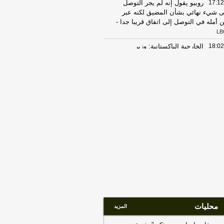
17:12
روبيو يقول إنه لم يجر التوصل
ى شيء نهائي بشأن المضيق لكنه عبر
 أمله في التوصل إلى اتفاق قريبا جدا
-
LB
18:02
الخارجية الباكستانية: وزير
خارجية دعا عراقجي لزيارة باكستان في
رب وقت ممكن
-
أل بي سي أي
23:27
الحرس الثوري الإيراني يرفض نزع
اح "حماس": المحاولة محكوم عليها
لفشل
-
لبنانون 24
17:30
‏الإعلام الأمني العراقي: الدفاع
مدني يواصل مكافحة الحريق بمعسكر
تاجي
-
هذا اليوم
20:29
‏مصدر عراقي للعربية: سوريا
لغت العراق برصد تحركات للميليشيات
ب الشريط الحدودي
-
هذا اليوم
17:37
الخارجية الأميركية: على الأميركيين
رج الشرق الأوسط أن يعيدوا النظر في
سفر إلى المنطقة
-
LBCI
محليات
المزيد
22:43
الحكومة العراقية تعلن حالة الإنذار