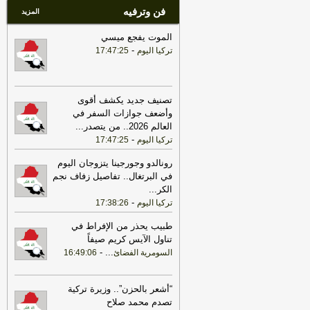
فن وترفيه
الأمني في جميع القواعد والمعسكرات
-
هذا
المزيد
اليوم
الموت يفجع ميسي
-
تركيا اليوم
17:47:25
تصنيف جديد يكشف أقوى
وأضعف جوازات السفر في
العالم 2026.. من يتصدر
...
-
تركيا اليوم
17:47:25
رونالدو وجورجينا يتزوجان اليوم
في البرتغال.. تفاصيل زفاف نجم
الكر
...
-
تركيا اليوم
17:38:26
طبيب يحذر من الإفراط في
تناول الآيس كريم صيفاً
-
...
السومرية الفضائ
16:49:06
“أشعر بالحزن”.. وزيرة تركية
تصدم محمد صلاح