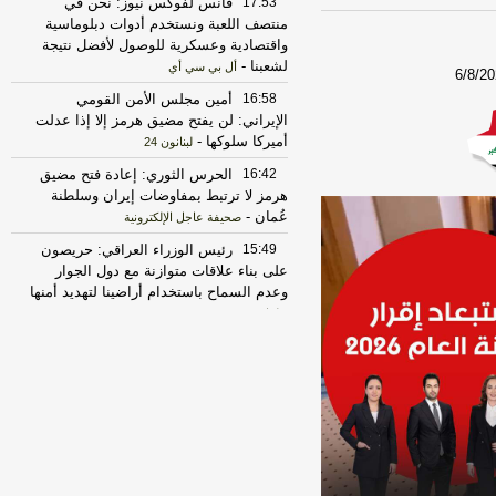
17:53
فانس لفوكس نيوز: نحن في
منتصف اللعبة ونستخدم أدوات دبلوماسية
واقتصادية وعسكرية للوصول لأفضل نتيجة
لشعبنا
-
أل بي سي أي
6/8/2
16:58
أمين مجلس الأمن القومي
الإيراني: لن يفتح مضيق هرمز إلا إذا عدلت
أميركا سلوكها
-
لبنانون 24
16:42
الحرس الثوري: إعادة فتح مضيق
هرمز لا ترتبط بمفاوضات إيران وسلطنة
عُمان
-
صحيفة عاجل الإلكترونية
15:49
رئيس الوزراء العراقي: حريصون
على بناء علاقات متوازنة مع دول الجوار
وعدم السماح باستخدام أراضينا لتهديد أمنها
-
لبنانون 24
14:27
الرئيس الإيراني مسعود بزشكيان:
الجانب الأميركي خالف بند مضيق هرمز في
مذكرة التفاهم ونحن بدورنا رددنا عليهم
-
الجديد
11:43
مستشار المرشد الإيراني: القوى
الأجنبية هي السبب الرئيسي لزعزعة الأمن
وعليها مغادرة المنطقة
-
لبنانون 24