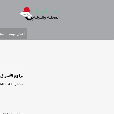
أخبار مهمة
محل
تراجع الأسواق 
مباشر
-
GMT (+3 )
مباشر- تراجعت ا