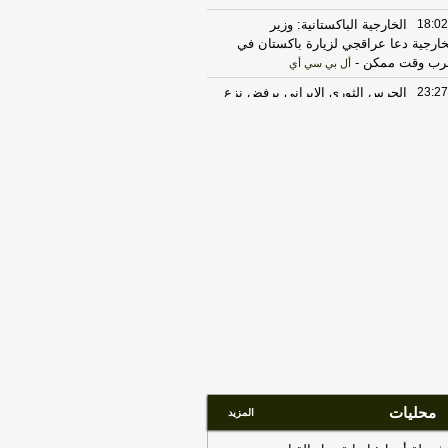
18:02
الخارجية الباكستانية: وزير
خارجية دعا عراقجي لزيارة باكستان في
رب وقت ممكن
-
أل بي سي أي
23:27
الحرس الثوري الإيراني يرفض نزع
اح "حماس": المحاولة محكوم عليها
لفشل
-
لبنانون 24
17:30
‏الإعلام الأمني العراقي: الدفاع
مدني يواصل مكافحة الحريق بمعسكر
تاجي
-
هذا اليوم
20:29
‏مصدر عراقي للعربية: سوريا
لغت العراق برصد تحركات للميليشيات
ب الشريط الحدودي
-
هذا اليوم
17:37
الخارجية الأميركية: على الأميركيين
رج الشرق الأوسط أن يعيدوا النظر في
سفر إلى المنطقة
-
LBCI
22:43
الحكومة العراقية تعلن حالة الإنذار
أمني في جميع القواعد والمعسكرات
-
هذا
وم
محليات
المزيد
17:22
ترامب: ضرباتنا ضد إيران