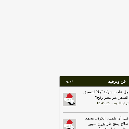
يق هرمز
-
لبنانون 24
09:32
رئيس الوزراء: العراق وتركيا
يهما مساحة واسعة لبناء واحدة من أهم
شراكات الاقتصادية في المنطقة
-
اخبار
عراق العاجلة
17:27
التلفزيون الإيراني: مقتل 4 عناصر
 جماعة بيجاك الإرهابية في منطقة بانة
حدودية غربي البلاد
-
LBCI
15:34
السعودية تعلن اعتراض مسيرات
دمة من العراق
-
سكاي نيوز عربية
فن وترفيه
المزيد
هل عادت شركة “هلا” لتنسيق
السفر عبر معبر رفح؟
-
تركيا اليوم
16:49:29
قبل أن يلمس الكرة.. محمد
صلاح يمنح طرابزون سبور