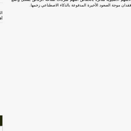
ع فقدان موجة الصعود الأخيرة المدفوعة بالذكاء الاصطناعي زخمها.
ال
أق
سل
با
ال
ال
أب
قر
خا
ال
ال
الي