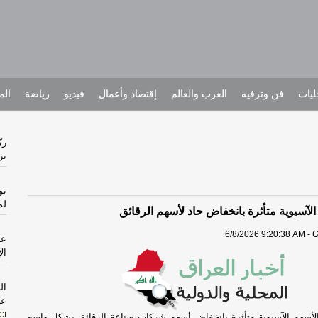
يات
فن وترفيه
العرب والعالم
إقتصاد وأعمال
فيديو
رياضة
الم
رك
بر
تو
لم
الآسيوية متأثرة بانخفاض حاد لأسهم الرقائق
6/8/2026 9:20:38 AM - 
ال
ال
عن
CI
لأسهم الآسيوية متأثرة بانخفاض أسهم شركات صناعة الرقائق بشكل واسع