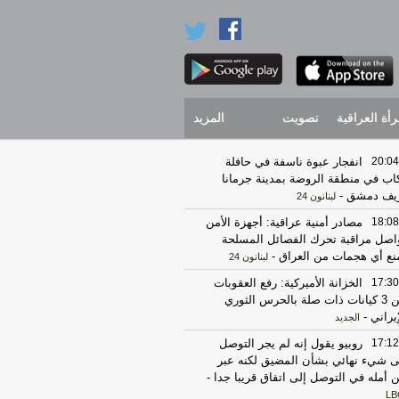
رأة العراقية
تصويت
المزيد
20:04
انفجار عبوة ناسفة في حافلة
اب في منطقة الروضة بمدينة جرمانا
يف دمشق
-
لبنانون 24
18:08
مصادر أمنية عراقية: أجهزة الأمن
اصل مراقبة تحرك الفصائل المسلحة
نع أي هجمات من العراق
-
لبنانون 24
17:30
الخزانة الأميركية: رفع العقوبات
عن 3 كيانات ذات صلة بالحرس الثوري
إيراني
-
الجديد
17:12
روبيو يقول إنه لم يجر التوصل
ى شيء نهائي بشأن المضيق لكنه عبر
 أمله في التوصل إلى اتفاق قريبا جدا
-
LB