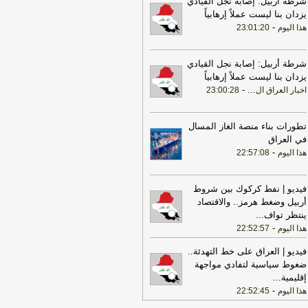
شرطة أربيل: إصابة نجل القيادي
تمرة ولن يكون أمامها سوى التراجع
-
يزدان بنا ليست عملاً إرهابياً
انون 24
-
هذا اليوم
23:01:20
22:25
بعد توقف 5 أشهر.. الخطوط
جوية تستأنف رحلاتها إلى موسكو
-
هذا
وم
شرطة أربيل: إصابة نجل القيادي
يزدان بنا ليست عملاً إرهابياً
17:31
أمين الجامعة العربية: نحذر من
-
...
اخبار العراق ال
23:00:28
دام بعض الأطراف من محاولات جبانة
وسيع رقعة الصراع
-
لبنانون 24
تطورات بناء منصة الغاز المسال
17:46
وزير الخزانة الأميركي: لن نسمح
في العراق
يران اتخاذ التجارة العالمية رهينة أو
-
هذا اليوم
22:57:08
تخدام الشحن الدولي لتمويل الحرس
ثوري
-
لبنانون 24
فيديو | نفط كركوك بين شروط
17:40
الخزانة الأميركية: عقوبات جديدة
أربيل وضغط هرمز.. والاقتصاد
مرتبطة بإيران تستهدف 8 ناقلات و10
ينتظر تواف
...
انات
-
لبنانون 24
-
هذا اليوم
22:52:57
17:39
مكتب رئيس الوزراء العراقي:
عراق يحث كل الأطراف على تجنب
فيديو | العراق على خط التهدئة..
تصعيد
-
لبنانون 24
ضغوط سياسية لتفادي مواجهة
إقليمية
...
18:01
إيران: لن نسمح لأي جهة تتلقى
-
هذا اليوم
22:52:45
ويضات من أموالنا المجمدة بالعبور عبر