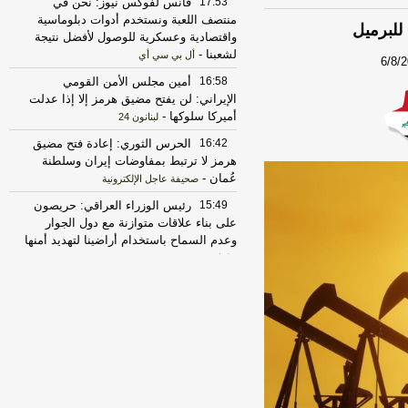
17:53
فانس لفوكس نيوز: نحن في
منتصف اللعبة ونستخدم أدوات دبلوماسية
واقتصادية وعسكرية للوصول لأفضل نتيجة
لشعبنا
-
أل بي سي أي
6/8/
16:58
أمين مجلس الأمن القومي
الإيراني: لن يفتح مضيق هرمز إلا إذا عدلت
أميركا سلوكها
-
لبنانون 24
16:42
الحرس الثوري: إعادة فتح مضيق
هرمز لا ترتبط بمفاوضات إيران وسلطنة
عُمان
-
صحيفة عاجل الإلكترونية
15:49
رئيس الوزراء العراقي: حريصون
على بناء علاقات متوازنة مع دول الجوار
وعدم السماح باستخدام أراضينا لتهديد أمنها
-
لبنانون 24
14:27
الرئيس الإيراني مسعود بزشكيان:
الجانب الأميركي خالف بند مضيق هرمز في
مذكرة التفاهم ونحن بدورنا رددنا عليهم
-
الجديد
11:43
مستشار المرشد الإيراني: القوى
الأجنبية هي السبب الرئيسي لزعزعة الأمن
وعليها مغادرة المنطقة
-
لبنانون 24