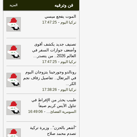
فن وترفيه
الأمني في جميع القواعد والمعسكرات
-
هذا
المزيد
اليوم
الموت يفجع ميسي
-
تركيا اليوم
17:47:25
تصنيف جديد يكشف أقوى
وأضعف جوازات السفر في
العالم 2026.. من يتصدر
...
-
تركيا اليوم
17:47:25
رونالدو وجورجينا يتزوجان اليوم
في البرتغال.. تفاصيل زفاف نجم
الكر
...
-
تركيا اليوم
17:38:26
طبيب يحذر من الإفراط في
تناول الآيس كريم صيفاً
-
...
السومرية الفضائ
16:49:06
“أشعر بالحزن”.. وزيرة تركية
تصدم محمد صلاح