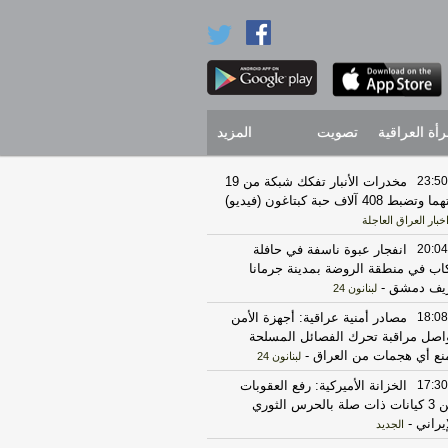
رأة العراقية
تصويت
المزيد
23:50
مخدرات الأنبار تفكك شبكة من 19
 وتضبط 408 آلاف حبة كبتاغون (فيديو)
خبار العراق العاجلة
20:04
انفجار عبوة ناسفة في حافلة
اب في منطقة الروضة بمدينة جرمانا
يف دمشق
-
لبنانون 24
18:08
مصادر أمنية عراقية: أجهزة الأمن
اصل مراقبة تحرك الفصائل المسلحة
نع أي هجمات من العراق
-
لبنانون 24
17:30
الخزانة الأميركية: رفع العقوبات
عن 3 كيانات ذات صلة بالحرس الثوري
إيراني
-
الجديد