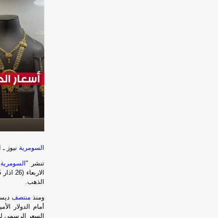
السومرية
نيوز ـ ا
تنشر "
السومرية
ن
الذهب.
ومنذ
منتصف
السعر الرسمي للدولار 1320