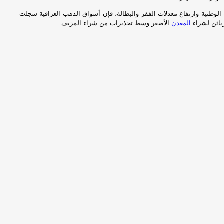
ال
الي
الوطنية وارتفاع معدلات الفقر والبطالة، فإن أسواق الذهب العراقية سجلت
لزبائن لشراء
المعدن
الأصفر وسط تحذيرات من شراء المزيف.
مس
لبن
ال
الي
إق
لت
لإ
اس
ال
كي
ال