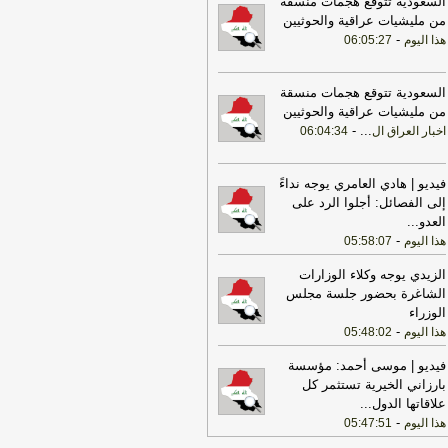
السعودية تتوقع هجمات منسقة
أمني في جميع القواعد والمعسكرات
-
هذا
من مليشيات عراقية والحوثيين
وم
-
هذا اليوم
06:05:27
17:22
ترامب: ضرباتنا ضد إيران
تمرة ولن يكون أمامها سوى التراجع
-
انون 24
السعودية تتوقع هجمات منسقة
من مليشيات عراقية والحوثيين
22:25
بعد توقف 5 أشهر.. الخطوط
-
...
اخبار العراق ال
06:04:34
جوية تستأنف رحلاتها إلى موسكو
-
هذا
وم
فيديو | هادي العامري يوجه نداءً
17:31
أمين الجامعة العربية: نحذر من
إلى الفصائل: أجلوا الرد على
دام بعض الأطراف من محاولات جبانة
العدو
...
وسيع رقعة الصراع
-
لبنانون 24
-
هذا اليوم
05:58:07
17:46
وزير الخزانة الأميركي: لن نسمح
الزيدي يوجه وكلاء الوزارات
يران اتخاذ التجارة العالمية رهينة أو
الشاغرة بحضور جلسة مجلس
تخدام الشحن الدولي لتمويل الحرس
الوزراء
ثوري
-
لبنانون 24
-
هذا اليوم
05:48:02
17:40
الخزانة الأميركية: عقوبات جديدة
مرتبطة بإيران تستهدف 8 ناقلات و10
فيديو | موسى أحمد: مؤسسة
انات
-
لبنانون 24
بارزاني الخيرية تستثمر كل
علاقاتها الدول
...
17:39
مكتب رئيس الوزراء العراقي:
-
هذا اليوم
05:47:51
عراق يحث كل الأطراف على تجنب