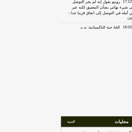
17:12
روبيو يقول إنه لم يجر التوصل
ى شيء نهائي بشأن المضيق لكنه عبر
 أمله في التوصل إلى اتفاق قريبا جدا
-
LB
18:02
الخارجية الباكستانية: وزير
خارجية دعا عراقجي لزيارة باكستان في
رب وقت ممكن
-
أل بي سي أي
23:27
الحرس الثوري الإيراني يرفض نزع
اح "حماس": المحاولة محكوم عليها
لفشل
-
لبنانون 24
17:30
‏الإعلام الأمني العراقي: الدفاع
مدني يواصل مكافحة الحريق بمعسكر
تاجي
-
هذا اليوم
20:29
‏مصدر عراقي للعربية: سوريا
لغت العراق برصد تحركات للميليشيات
ب الشريط الحدودي
-
هذا اليوم
17:37
الخارجية الأميركية: على الأميركيين
رج الشرق الأوسط أن يعيدوا النظر في
سفر إلى المنطقة
-
LBCI
محليات
المزيد
22:43
الحكومة العراقية تعلن حالة الإنذار