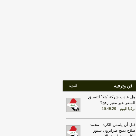
تصعيد
-
لبنانون 24
18:01
إيران: لن نسمح لأي جهة تتلقى
ويضات من أموالنا المجمدة بالعبور عبر
يق هرمز
-
لبنانون 24
09:32
رئيس الوزراء: العراق وتركيا
يهما مساحة واسعة لبناء واحدة من أهم
شراكات الاقتصادية في المنطقة
-
اخبار
عراق العاجلة
17:27
التلفزيون الإيراني: مقتل 4 عناصر
 جماعة بيجاك الإرهابية في منطقة بانة
حدودية غربي البلاد
-
LBCI
فن وترفيه
المزيد
هل عادت شركة “هلا” لتنسيق
السفر عبر معبر رفح؟
-
تركيا اليوم
16:49:29
قبل أن يلمس الكرة.. محمد
صلاح يمنح طرابزون سبور