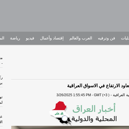
يات
فن وترفيه
العرب والعالم
إقتصاد وأعمال
فيديو
رياضة
الم
متهما
-
ا
رك
بر
اود الارتفاع في الاسواق العراقية
 العراقية
-
3/26/2025 1:55:45 PM - GMT (+3 )
تو
لم
ال