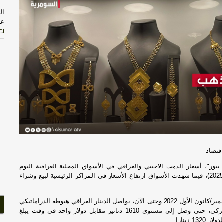
ال
عن
CI
ال
أق
سل
با
ال
ال
قتصاد
أب
قر
يوز"، أسعار الذهب الاجنبي والعراقي في الأسواق المحلية العراقية اليوم
الاربعاء (26 اذار 2025)، فيما شهدت الأسواق ارتفاع الأسعار في المراكز الرئيسية لبيع وشراء
خا
ال
ديسمبر/كانون الأول 2022 وحتى الآن، يواصل الدينار العراقي هبوطه الدراماتيكي
أمام الدولار الأميركي، حتى وصل إلى مستوى 1610 دنانير مقابل دولار واحد في وقت يبلغ
 دينارا.